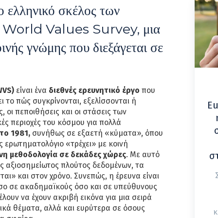
το ελληνικό σκέλος των
η World Values Survey, μια
οινής γνώμης που διεξάγεται σε
WVS)
είναι ένα
διεθνές ερευνητικό έργο
που
ει το πώς συγκρίνονται, εξελίσσονται ή
Eu
ς, οι πεποιθήσεις και οι στάσεις των
ές περιοχές του κόσμου για πολλά
το 1981,
συνήθως σε εξαετή «κύματα», όπου
νές ερωτηματολόγιο «τρέχει» με κοινή
η μεθοδολογία σε δεκάδες χώρες
. Με αυτό
σ
ς αξιοσημείωτος πλούτος δεδομένων, τα
αι» και στον χρόνο. Συνεπώς, η έρευνα είναι
όσο σε ακαδημαϊκούς όσο και σε υπεύθυνους
λουν να έχουν ακριβή εικόνα για μια σειρά
ικά θέματα, αλλά και ευρύτερα σε όσους
κ