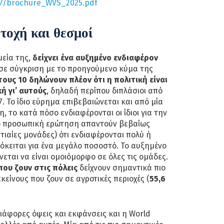
07/brochure_WVS_2025.pdf
τοχή και θεσμοί
μεία της,
δείχνει ένα αυξημένο ενδιαφέρον
 σε σύγκριση με το προηγούμενο κύμα της
τους 10 δηλώνουν πλέον ότι η πολιτική είναι
ή γι’ αυτούς
, δηλαδή περίπου διπλάσιοι από
7. Το ίδιο εύρημα επιβεβαιώνεται και από μία
 το κατά πόσο ενδιαφέρονται οι ίδιοι για την
πιο προσωπική ερώτηση απαντούν βεβαίως
τιαίες μονάδες) ότι ενδιαφέρονται πολύ ή
ρόκειται για ένα μεγάλο ποσοστό. Το αυξημένο
εται να είναι ομοιόμορφο σε όλες τις ομάδες.
που ζουν στις πόλεις
δείχνουν σημαντικά πιο
είνους που ζουν σε αγροτικές περιοχές (
55,6
διάφορες όψεις και εκφάνσεις και η World