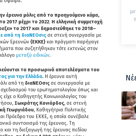
α σφαίρα.
με
ην έρευνα μόλις από το προηγούμενο κύμα,
η
το 2017 μέχρι το 2022
.
Η ελληνική συμμετοχή
εξε» το 2017 και δημοσιεύθηκε το 2018–
ε από τη διαΝΕΟσις
σε στενή συνεργασία με
νικών Ερευνών
(ΕΚΚΕ)
και πράγματι παρήγαγε
ήματα που συζητήθηκαν τότε εκτενώς στον
διάλογο
μεταξύ ειδικών
.
ιεύονται τα προσωρινά αποτελέσματα του
ος για την Ελλάδα
.
Η έρευνα αυτή
Νέ
άλι από τη
διαΝΕΟσις
σε συνεργασία με
υ σχεδιασμού του ερωτηματολογίου όπως και
ας είχε ο Καθηγητής Κοινωνιολογίας του
νήσου,
Σωκράτης Κονιόρδος
, σε στενή
ική Γεωργιάδου
, Καθηγήτρια Πολιτικής
αι Πρόεδρο του ΕΚΚΕ, η οποία συνέβαλε
νικό συντονισμό της έρευνας. Τη
χο και τη διεξαγωγή της έρευνας πεδίου