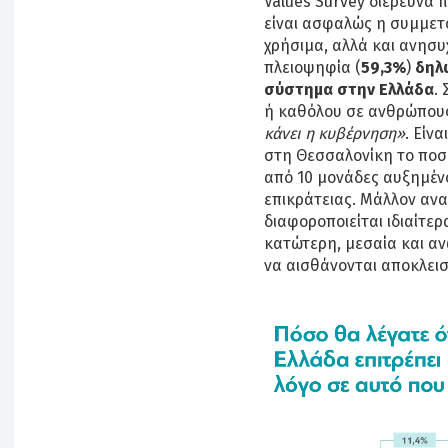
Values Survey διερευνά π
είναι ασφαλώς η συμμετο
χρήσιμα, αλλά και ανησυ
πλειοψηφία (
59,3%
)
δηλ
σύστημα στην Ελλάδα
.
ή καθόλου σε ανθρώπους
κάνει η κυβέρνηση»
. Είν
στη Θεσσαλονίκη το ποσ
από 10 μονάδες αυξημένο
επικράτειας. Μάλλον ανα
διαφοροποιείται ιδιαίτε
κατώτερη, μεσαία και αν
να αισθάνονται αποκλεισ