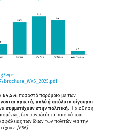
rg/wp-
07/brochure_WVS_2025.pdf
να
64,5%
, ποσοστό παρόμοιο με των
νονται αρκετά, πολύ ή απόλυτα σίγουροι
 να συμμετέχουν στην πολιτική.
Η αίσθηση
επομένως, δεν συνοδεύεται από κάποια
σφάλειας των ίδιων των πολιτών για την
ετέχουν.
[Ε56]