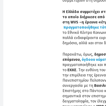
συμμετέχουν στη δημόσι
Η Ελλάδα συμμετέχει στ
το οποίο διήρκεσε από 
στη WVS –η έρευνα «έτρ
πραγματοποιήθηκε τότ
το Εθνικό Κέντρο Κοινω
πολλά ενδιαφέροντα ευρ
δημόσιο, αλλά και στον 
Παρακάτω, όμως,
δημοσ
επόμενου,
όγδοου κύματ
πραγματοποιήθηκε και π
το
ΕΚΚΕ
. Την ευθύνη το
την επιμέλεια της έρευν
Πανεπιστημίου Πελοπον
συνεργασία με τη
Βασιλ
Επιστήμης στο Πάντειο κ
σημαντικά στον επιστημο
δειγματοληψία, τον έλεγ