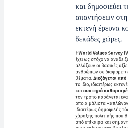
και δημοσιεύει 
απαντήσεων στ
εκτενή έρευνα κ
δεκάδες χώρες.
Η
World Values Survey (
έχει ως στόχο να αναδείξ
αλλάζουν οι βασικές αξίε
ανθρώπων σε διαφορετικ
θέματα.
Διεξάγεται από 
το ίδιο, ιδιαιτέρως εκτε
και
αυστηρά καθορισμέν
τον τρόπο παράγεται ένα
οποία μάλιστα «απλώνοντ
ιδιαιτέρως δημοφιλής τ
χάραξης πολιτικής που θέ
από επίκαιρα και σημαντ