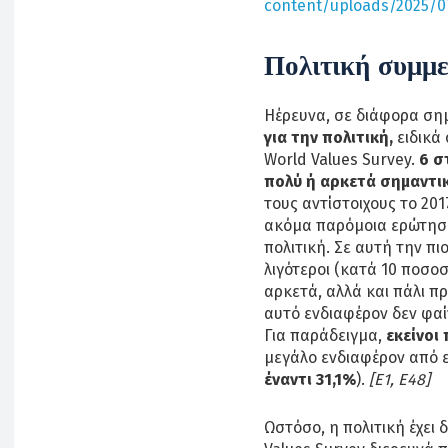
content/uploads/2025/
Πολιτική συμμε
Ηέρευνα, σε διάφορα ση
για την πολιτική,
ειδικά
World Values Survey.
6 σ
πολύ ή αρκετά σημαντικ
τους αντίστοιχους το 201
ακόμα παρόμοια ερώτηση,
πολιτική. Σε αυτή την 
λιγότεροι (κατά 10 ποσοσ
αρκετά, αλλά και πάλι π
αυτό ενδιαφέρον δεν φαίν
Για παράδειγμα,
εκείνοι 
μεγάλο ενδιαφέρον από εκ
έναντι 31,1%
).
[Ε1, Ε48]
Ωστόσο, η πολιτική έχει 