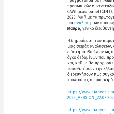
πραγματοποίησε η
MRB H
προσωπικών συνεντεύξεω
CAWI μέσω panel (CINT),
2025. Μαζί με τα πρωτογ
μια
ανάλυση
των προσωρ
Μαύρο
, γενικό διευθυντ
Η δημοσίευση των παρακ
μιας σειράς αναλύσεων, 
διάστημα. Θα έχουν ως σ
όγκο δεδομένων που προ
και, καθώς θα προχωράει
τοποθετήσουν την Ελλάδ
διερευνήσουν πώς συγκρί
κουλτούρες σε μια σειρά
https://www.dianeosis.
2025_VERSION_22.07.202
https://www.dianeosis.o