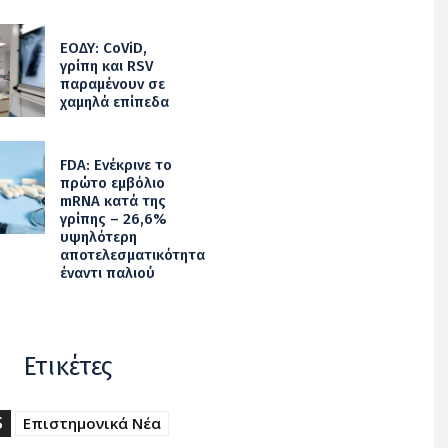
ΕΟΔΥ: CoViD,
γρίπη και RSV
παραμένουν σε
χαμηλά επίπεδα
FDA: Ενέκρινε το
πρώτο εμβόλιο
mRNA κατά της
γρίπης – 26,6%
υψηλότερη
αποτελεσματικότητα
έναντι παλιού
Ετικέτες
S
Επιστημονικά Νέα