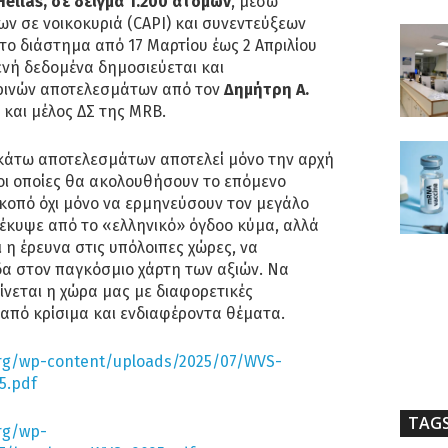
ellas, σε δείγμα 1.200 ατόμων
, μέσω
ν σε νοικοκυριά (CAPI) και συνεντεύξεων
 το διάστημα από 17 Μαρτίου έως 2 Απριλίου
ενή δεδομένα δημοσιεύεται και
ινών αποτελεσμάτων από τον
Δημήτρη A.
ή και μέλος ΔΣ της MRB.
άτω αποτελεσμάτων αποτελεί μόνο την αρχή
οι οποίες θα ακολουθήσουν το επόμενο
κοπό όχι μόνο να ερμηνεύσουν τον μεγάλο
έκυψε από το «ελληνικό» όγδοο κύμα, αλλά
 η έρευνα στις υπόλοιπες χώρες, να
α στον παγκόσμιο χάρτη των αξιών. Να
νεται η χώρα μας με διαφορετικές
 από κρίσιμα και ενδιαφέροντα θέματα.
org/wp-content/uploads/2025/07/WVS-
5.pdf
TAG
rg/wp-