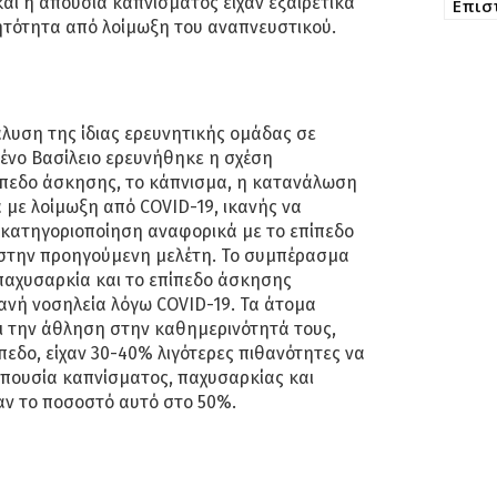
αι η απουσία καπνίσματος είχαν εξαιρετικά
Επισ
ητότητα από λοίμωξη του αναπνευστικού.
λυση της ίδιας ερευνητικής ομάδας σε
ένο Βασίλειο ερευνήθηκε η σχέση
πεδο άσκησης, το κάπνισμα, η κατανάλωση
 με λοίμωξη από COVID-19, ικανής να
 κατηγοριοποίηση αναφορικά με το επίπεδο
στην προηγούμενη μελέτη. Το συμπέρασμα
 παχυσαρκία και το επίπεδο άσκησης
θανή νοσηλεία λόγω COVID-19. Τα άτομα
ι την άθληση στην καθημερινότητά τους,
πεδο, είχαν 30-40% λιγότερες πιθανότητες να
απουσία καπνίσματος, παχυσαρκίας και
αν το ποσοστό αυτό στο 50%.