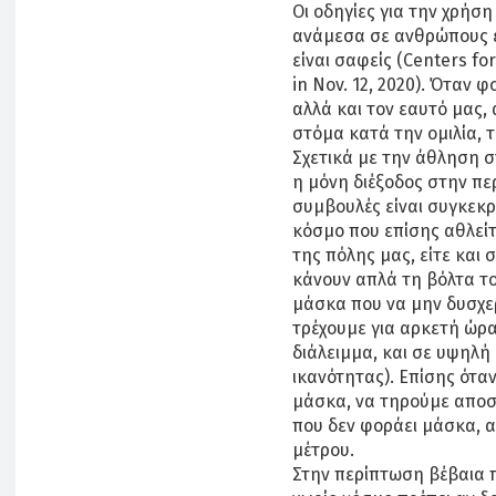
Οι οδηγίες για την χρήσ
ανάμεσα σε ανθρώπους ε
είναι σαφείς (Centers f
in Nov. 12, 2020). Όταν
αλλά και τον εαυτό μας,
στόμα κατά την ομιλία, 
Σχετικά με την άθληση σ
η μόνη διέξοδος στην πε
συμβουλές είναι συγκεκρ
κόσμο που επίσης αθλείτ
της πόλης μας, είτε και
κάνουν απλά τη βόλτα τ
μάσκα που να μην δυσχερ
τρέχουμε για αρκετή ώρα
διάλειμμα, και σε υψηλή
ικανότητας). Επίσης ότα
μάσκα, να τηρούμε αποσ
που δεν φοράει μάσκα, α
μέτρου.
Στην περίπτωση βέβαια π