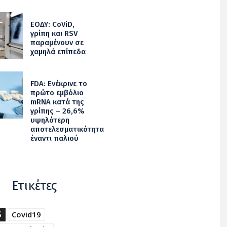
ΕΟΔΥ: CoViD,
γρίπη και RSV
παραμένουν σε
χαμηλά επίπεδα
FDA: Ενέκρινε το
πρώτο εμβόλιο
mRNA κατά της
γρίπης – 26,6%
υψηλότερη
αποτελεσματικότητα
έναντι παλιού
Ετικέτες
S
Covid19