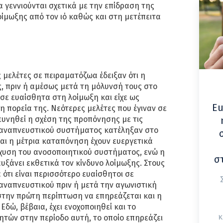
 γεννιούνται σχετικά με την επίδραση της
ίμωξης από τον ιό καθώς και στη μετέπειτα
ς μελέτες σε πειραματόζωα έδειξαν ότι η
, πριν ή αμέσως μετά τη μόλυνσή τους στο
σε ευαίσθητα στη λοίμωξη και είχε ως
Eu
η πορεία της. Νεότερες μελέτες που έγιναν σε
ρευνηθεί η σχέση της προπόνησης με τις
 αναπνευστικού συστήματος κατέληξαν στο
αι η μέτρια καταπόνηση έχουν ευεργετικά
χυση του ανοσοποιητικού συστήματος, ενώ η
σ
ξάνει εκθετικά τον κίνδυνο λοίμωξης. Στους
ότι είναι περισσότερο ευαίσθητοι σε
αναπνευστικού πριν ή μετά την αγωνιστική
στην πρώτη περίπτωση να επηρεάζεται και η
δώ, βέβαια, έχει ενοχοποιηθεί και το
κ
τών στην περίοδο αυτή, το οποίο επηρεάζει