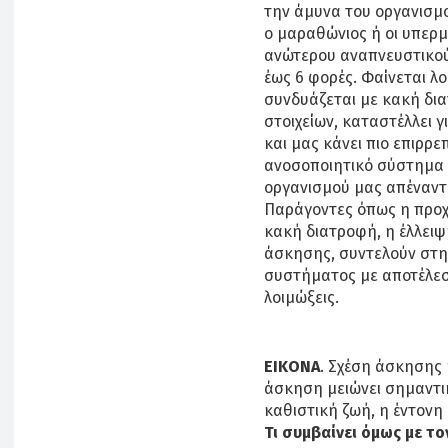
την άμυνα του οργανισμο
ο μαραθώνιος ή οι υπερμ
ανώτερου αναπνευστικού
έως 6 φορές. Φαίνεται λο
συνδυάζεται με κακή δι
στοιχείων, καταστέλλει 
και μας κάνει πιο επιρρε
ανοσοποιητικό σύστημα 
οργανισμού μας απέναντι
Παράγοντες όπως η προχω
κακή διατροφή, η έλλειψ
άσκησης, συντελούν στ
συστήματος με αποτέλεσμ
λοιμώξεις.
ΕΙΚΟΝΑ
. Σχέση άσκησης 
άσκηση μειώνει σημαντικ
καθιστική ζωή, η έντονη 
Τι συμβαίνει όμως με το