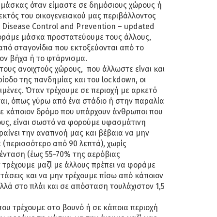
η μάσκας όταν είμαστε σε δημόσιους χώρους ή
κτός του οικογενειακού μας περιβάλλοντος
or Disease Control and Prevention – updated
 φοράμε μάσκα προστατεύουμε τους άλλους,
 από σταγονίδια που εκτοξεύονται από το
τον βήχα ή το φτάρνισμα.
τους ανοιχτούς χώρους, που άλλωστε είναι και
ρίοδο της πανδημίας και του lockdown, οι
ιμένες. Όταν τρέχουμε σε περιοχή με αρκετό
αι, όπως γύρω από ένα στάδιο ή στην παραλία
 σε κάποιον δρόμο που υπάρχουν άνθρωποι που
ους, είναι σωστό να φορούμε υφασμάτινη
αίνει την αναπνοή μας και βέβαια να μην
 (περισσότερο από 90 λεπτά), χωρίς
 ένταση (έως 55-70% της αερόβιας
ν τρέχουμε μαζί με άλλους πρέπει να φοράμε
τάσεις και να μην τρέχουμε πίσω από κάποιον
λλά στο πλάι και σε απόσταση τουλάχιστον 1,5
ου τρέχουμε στο βουνό ή σε κάποια περιοχή