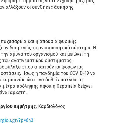
εν φοράμε τη μάσκα, να την έχουμε μαζί μας
αν αλλάξουν οι συνθήκες άσκησης.
 παχυσαρκία και η απουσία φυσικής
ουν δυσμενώς το ανοσοποιητικό σύστημα. Η
 την άμυνα του οργανισμού και μειώνει τη
ς του αναπνευστικού συστήματος.
ροφυλάξεις που απαιτούνται φορώντας
οστάσεις. Ίσως η πανδημία του COVID-19 να
κό καμπανάκι ώστε να δοθεί επιτέλους η
 μέτρα πρόληψης αφού η θεραπεία δείχνει
ίναι αρκετή.
εργίου Δημήτρης
, Καρδιολόγος
ergiou.gr/?p=643