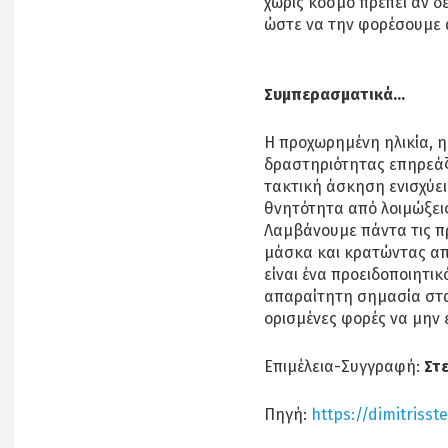
χωρίς κόσμο πρέπει αν δ
ώστε να την φορέσουμε 
Συμπερασματικά…
Η προχωρημένη ηλικία, η
δραστηριότητας επηρεάζ
τακτική άσκηση ενισχύει
θνητότητα από λοιμώξει
Λαμβάνουμε πάντα τις π
μάσκα και κρατώντας απ
είναι ένα προειδοποιητι
απαραίτητη σημασία στα
ορισμένες φορές να μην ε
Επιμέλεια-Συγγραφή:
Στ
Πηγή:
https://dimitrisst