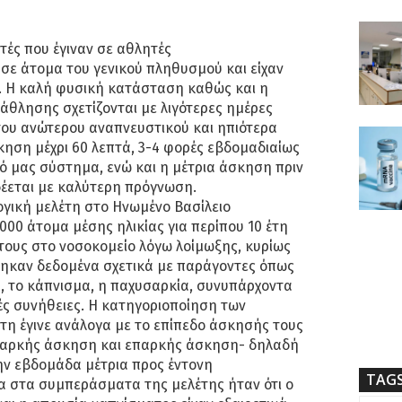
τές που έγιναν σε αθλητές
σε άτομα του γενικού πληθυσμού και είχαν
 Η καλή φυσική κατάσταση καθώς και η
άθλησης σχετίζονται με λιγότερες ημέρες
του ανώτερου αναπνευστικού και ηπιότερα
ηση μέχρι 60 λεπτά, 3-4 φορές εβδομαδιαίως
κό μας σύστημα, ενώ και η μέτρια άσκηση πριν
δέεται με καλύτερη πρόγνωση.
ογική μελέτη στο Ηνωμένο Βασίλειο
00 άτομα μέσης ηλικίας για περίπου 10 έτη
τους στο νοσοκομείο λόγω λοίμωξης, κυρίως
θηκαν δεδομένα σχετικά με παράγοντες όπως
, το κάπνισμα, η παχυσαρκία, συνυπάρχοντα
ές συνήθειες. Η κατηγοριοποίηση των
τη έγινε ανάλογα με το επίπεδο άσκησής τους
παρκής άσκηση και επαρκής άσκηση- δηλαδή
ην εβδομάδα μέτρια προς έντονη
TAG
α στα συμπεράσματα της μελέτης ήταν ότι ο