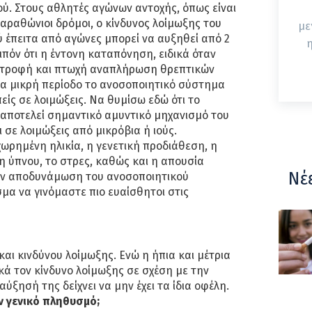
ύ. Στους αθλητές αγώνων αντοχής, όπως είναι
αραθώνιοι δρόμοι, ο κίνδυνος λοίμωξης του
με
 έπειτα από αγώνες μπορεί να αυξηθεί από 2
η
ιπόν ότι η έντονη καταπόνηση, ειδικά όταν
ατροφή και πτωχή αναπλήρωση θρεπτικών
για μικρή περίοδο το ανοσοποιητικό σύστημα
πείς σε λοιμώξεις. Να θυμίσω εδώ ότι το
αποτελεί σημαντικό αμυντικό μηχανισμό του
 σε λοιμώξεις από μικρόβια ή ιούς.
ρημένη ηλικία, η γενετική προδιάθεση, η
η ύπνου, το στρες, καθώς και η απουσία
Νέ
ην αποδυνάμωση του ανοσοποιητικού
α να γινόμαστε πιο ευαίσθητοι στις
και κινδύνου λοίμωξης. Ενώ η ήπια και μέτρια
ά τον κίνδυνο λοίμωξης σε σχέση με την
αύξησή της δείχνει να μην έχει τα ίδια οφέλη.
ν γενικό πληθυσμό;