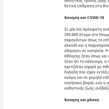
αθλητικός τρόπος ζωής κ
θετική επίδραση στη θν
Άσκηση και COVID-19
Σε μία πιο πρόσφατη ανά
390.000 άτομα στο Ηνωμ
παραγόντων όπως το επί
αλκοόλ και η παχυσαρκία
οδηγήσει σε νοσηλεία. Η
άθλησης ήταν όπως και 
ήταν ότι το κάπνισμα, η
σχετιζόταν ισχυρά με πι
δηλαδή που είχαν εντάξε
ακόμη και σε χαμηλό επί
νοσήσουν βαριά, ενώ η 
καθιστικής ζωής ανέβαζ
Άσκηση και μάσκα