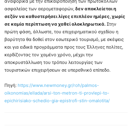
αναφορικά με την επικαιροποίηση των πρωτοκόλλων
ασφαλείας των αερομεταφορών,
δεν αποκλείεται η
σεζόν να καθυστερήσει λίγες επιπλέον ημέρες, χωρίς
σε καμία περίπτωση να χαθεί ολοκληρωτικά.
Στην
πρώτη φάση, άλλωστε, του επιχειρηματικού σχεδίου η
βαρύτητα θα δοθεί στον εσωτερικό τουρισμό, με σκέψεις
και για ειδικά προγράμματα προς τους Έλληνες πολίτες,
κερδίζοντας τον χαμένο χρόνο, μέχρι την
αποκρυστάλλωση του τρόπου λειτουργίας των
τουριστικών επιχειρήσεων σε υπερεθνικό επίπεδο.
Πηγή:
https://www.newmoney.gr/roh/palmos-
oikonomias/ellada/arsi-ton-metron-ti-provlepi-to-
epichirisiako-schedio-gia-epistrofi-stin-omalotita/