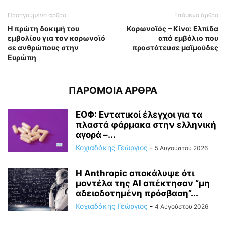
Προηγούμενο άρθρο
Επόμενο άρθρο
Η πρώτη δοκιμή του
Κορωνοϊός – Κίνα: Ελπίδα
εμβολίου για τον κορωνοϊό
από εμβόλιο που
σε ανθρώπους στην
προστάτευσε μαϊμούδες
Ευρώπη
ΠΑΡΟΜΟΙΑ ΑΡΘΡΑ
ΕΟΦ: Εντατικοί έλεγχοι για τα
πλαστά φάρμακα στην ελληνική
αγορά –...
Κοχιαδάκης Γεώργιος
-
5 Αυγούστου 2026
Η Anthropic αποκάλυψε ότι
μοντέλα της AI απέκτησαν “μη
αδειοδοτημένη πρόσβαση”...
Κοχιαδάκης Γεώργιος
-
4 Αυγούστου 2026