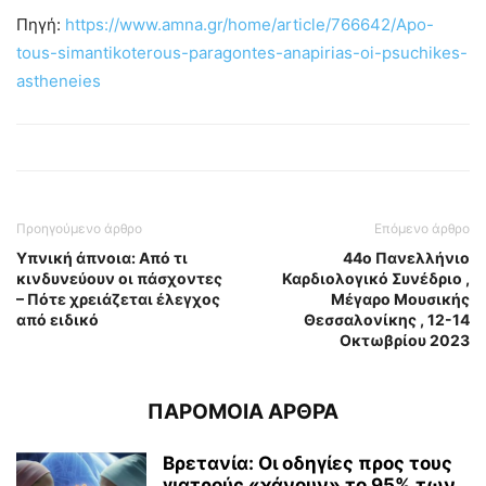
Πηγή:
https://www.amna.gr/home/article/766642/Apo-
tous-simantikoterous-paragontes-anapirias-oi-psuchikes-
astheneies
Προηγούμενο άρθρο
Επόμενο άρθρο
Υπνική άπνοια: Από τι
44ο Πανελλήνιο
κινδυνεύουν οι πάσχοντες
Καρδιολογικό Συνέδριο ,
– Πότε χρειάζεται έλεγχος
Μέγαρο Μουσικής
από ειδικό
Θεσσαλονίκης , 12-14
Οκτωβρίου 2023
ΠΑΡΟΜΟΙΑ ΑΡΘΡΑ
Βρετανία: Οι οδηγίες προς τους
γιατρούς «χάνουν» το 95% των