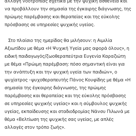
αλλαγή νοοτροπίας σχετικά με την ψυχική ασθένεια και
να προβάλλουν την σημασία της έγκαιρης διάγνωσης, της
πρώιμης παρέμβασης και θεραπείας και της εύκολης
πρόσβασης σε υπηρεσίες ψυχικής υγείας.
Στο πλαίσιο της ημερίδας θα μιλήσουν: η Αιμιλία
Αξιωτίδου με θέμα «Η Ψυχική Υγεία μας αφορά όλους», η
ειδική παιδαγωγός/ζωοθεραπεύτρια Ευγενία Καραζιώτη
με θέμα «Πρώιμη παρέμβαση: πόσο σημαντική είναι για
την ανάπτυξη και την ψυχική υγεία των παιδιών», ο
ψυχίατρος -ψυχοθεραπευτής Πάνος Κουφίδης με θέμα «Η
σημασία της έγκαιρης διάγνωσης, της πρώιμης
παρέμβασης και θεραπείας και της εύκολης πρόσβασης
σε υπηρεσίες ψυχικής υγείας» και η σύμβουλος ψυχικής
υγείας, εκπαίδευσης και σταδιοδρομίας Νάνσυ Πιλωνά με
θέμα «Βελτίωση της ψυχικής σας υγείας, με απλές
αλλαγές στον τρόπο ζωής».