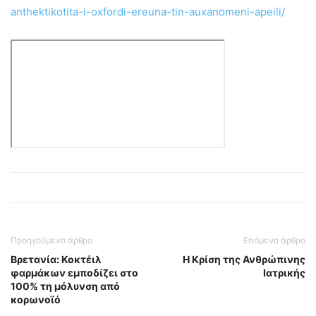
anthektikotita-i-oxfordi-ereuna-tin-auxanomeni-apeili/
Προηγούμενο άρθρο
Επόμενο άρθρο
Βρετανία: Κοκτέιλ
Η Κρίση της Ανθρώπινης
φαρμάκων εμποδίζει στο
Ιατρικής
100% τη μόλυνση από
κορωνοϊό