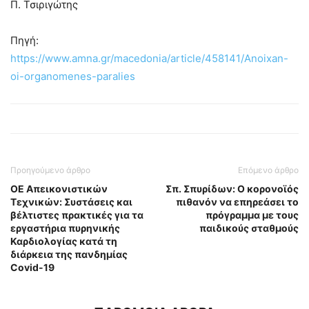
Π. Τσιριγώτης
Πηγή:
https://www.amna.gr/macedonia/article/458141/Anoixan-
oi-organomenes-paralies
Προηγούμενο άρθρο
Επόμενο άρθρο
ΟΕ Απεικονιστικών
Σπ. Σπυρίδων: Ο κορονοϊός
Τεχνικών: Συστάσεις και
πιθανόν να επηρεάσει το
βέλτιστες πρακτικές για τα
πρόγραμμα με τους
εργαστήρια πυρηνικής
παιδικούς σταθμούς
Καρδιολογίας κατά τη
διάρκεια της πανδημίας
Covid-19