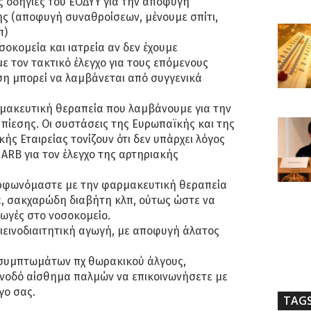
ές οδηγίες του ΕΟΔΥΥ για την αποφυγή
ς (αποφυγή συναθροίσεων, μένουμε σπίτι,
π)
σοκομεία και ιατρεία αν δεν έχουμε
 τον τακτικό έλεγχο για τους επόμενους
η μπορεί να λαμβάνεται από συγγενικά
ρμακευτική θεραπεία που λαμβάνουμε για την
πίεσης. Οι συστάσεις της Ευρωπαϊκής και της
ής Εταιρείας τονίζουν ότι δεν υπάρχει λόγος
 ARB για τον έλεγχο της αρτηριακής
ορφωνόμαστε με την φαρμακευτική θεραπεία
α, σακχαρώδη διαβήτη κλπ, ούτως ώστε να
ωγές στο νοσοκομείο.
ιεινοδιαιτητική αγωγή, με αποφυγή άλατος
 συμπτωμάτων πχ θωρακικού άλγους,
υνοδό αίσθημα παλμών να επικοινωνήσετε με
γο σας.
TAG