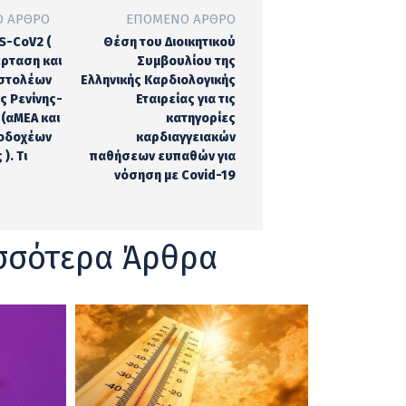
 ΆΡΘΡΟ
ΕΠΌΜΕΝΟ ΆΡΘΡΟ
S-CoV2 (
Θέση του Διοικητικού
έρταση και
Συμβουλίου της
αστολέων
Ελληνικής Καρδιολογικής
ς Ρενίνης-
Εταιρείας για τις
 (αΜΕΑ και
κατηγορίες
ποδοχέων
καρδιαγγειακών
). Tι
παθήσεων ευπαθών για
νόσηση με Covid-19
σσότερα Άρθρα