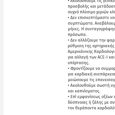
• Ακολουθούμε τις γενικ
προσβολής και μετάδοση
συχνό πλύσιμο χεριών κλ
• Δεν επισκεπτόμαστε νο
συμπτώματα. Αναβάλουμε
μήνες. Η συνταγογράφησ
πρόσωπα.
• Δεν αλλάζουμε την φα
ρύθμιση της αρτηριακής 
Αμερικάνικης Καρδιολογικ
για αλλαγή των ACE-I και
υπέρτασης.
• Φροντίζουμε να συμμ
για καρδιακή ανεπάρκει
μειώσουμε τις επανεισαγ
• Ακολουθούμε σωστή υγ
και καπνίσματος.
• Επί εμφανίσεως οξέων
δύσπνοιας ή ζάλης με σ
τον θεράποντα καρδιολό