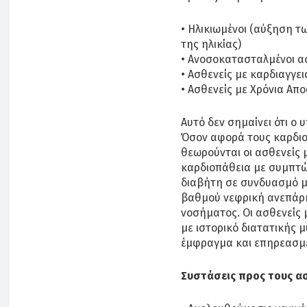
• Ηλικιωμένοι (αύξηση 
της ηλικίας)
• Ανοσοκατασταλμένοι α
• Ασθενείς με καρδιαγγε
• Ασθενείς με Χρόνια Α
Αυτό δεν σημαίνει ότι ο 
Όσον αφορά τους καρδιο
θεωρούνται οι ασθενείς 
καρδιοπάθεια με συμπτ
διαβήτη σε συνδυασμό μ
βαθμού νεφρική ανεπάρκ
νοσήματος. Οι ασθενείς 
με ιστορικό διατατικής 
έμφραγμα και επηρεασμέ
Συστάσεις προς τους ασ