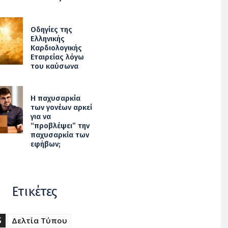
Οδηγίες της
Ελληνικής
Καρδιολογικής
Εταιρείας λόγω
του καύσωνα
Η παχυσαρκία
των γονέων αρκεί
για να
“προβλέψει” την
παχυσαρκία των
εφήβων;
Ετικέτες
S
Δελτία Τύπου