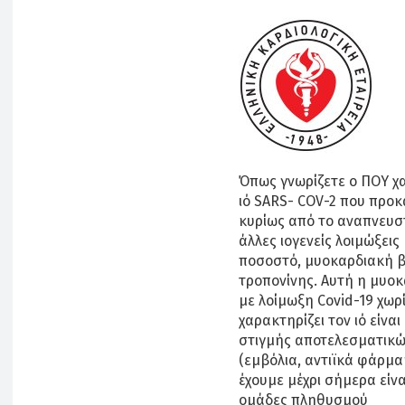
Όπως γνωρίζετε ο ΠΟΥ χ
ιό SARS- COV-2 που προκ
κυρίως από το αναπνευστ
άλλες ιογενείς λοιμώξεις
ποσοστό, μυοκαρδιακή β
τροπονίνης. Αυτή η μυοκ
με λοίμωξη Covid-19 χωρ
χαρακτηρίζει τον ιό είνα
στιγμής αποτελεσματικώ
(εμβόλια, αντιϊκά φάρμα
έχουμε μέχρι σήμερα είν
ομάδες πληθυσμού