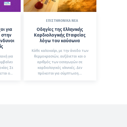
ΕΠΙΣΤΗΜΟΝΙΚΆ ΝΈΑ
οι για
Οδηγίες της Ελληνικής
 στην
Καρδιολογικής Εταιρείας
ίνδυνοι
λόγω του καύσωνα
ίς
Κάθε καλοκαίρι, με την άνοδο των
λακή για
θερμοκρασιών, αυξάνεται και ο
υμβαίνει
αριθμός των εισαγωγών σε
ίας Σε
καρδιολογικές κλινικές. Δεν
ται ο...
πρόκειται για σύμπτωση....