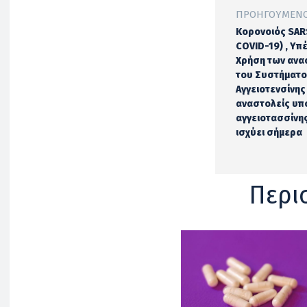
ΠΡΟΗΓΟΎΜΕΝΟ
Κορονοιός SAR
COVID-19) , Υπ
Χρήση των αν
του Συστήματο
Αγγειοτενσίνης
αναστολείς υ
αγγειοτασσίνης 
ισχύει σήμερα
Περι