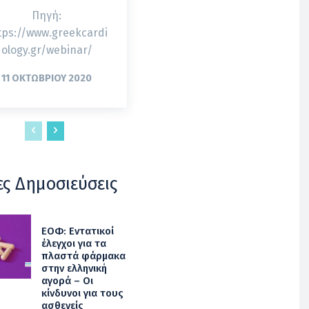
Πηγή:
tps://www.greekcardi
ology.gr/webinar/
11 ΟΚΤΩΒΡΊΟΥ 2020
ες Δημοσιεύσεις
ΕΟΦ: Εντατικοί
έλεγχοι για τα
πλαστά φάρμακα
στην ελληνική
αγορά – Οι
κίνδυνοι για τους
ασθενείς