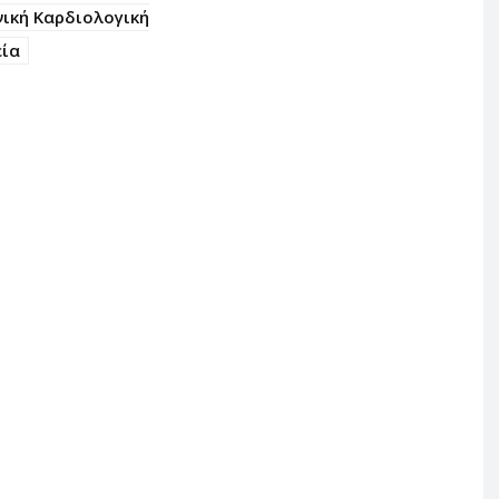
νική Καρδιολογική
εία