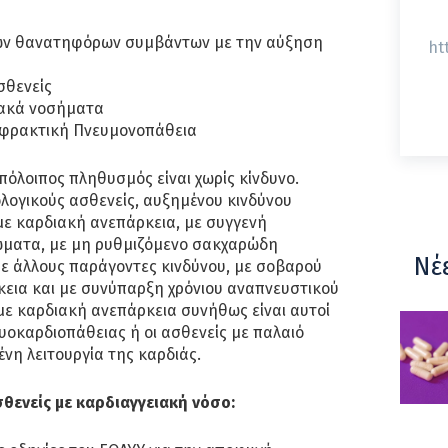
των θανατηφόρων συμβάντων με την αύξηση
ht
σθενείς
ιακά νοσήματα
ποφρακτική Πνευμονοπάθεια
υπόλοιπος πληθυσμός είναι χωρίς κίνδυνο.
λογικούς ασθενείς, αυξημένου κινδύνου
με καρδιακή ανεπάρκεια, με συγγενή
ώματα, με μη ρυθμιζόμενο σακχαρώδη
Νέ
ε άλλους παράγοντες κινδύνου, με σοβαρού
εια και με συνύπαρξη χρόνιου αναπνευστικού
με καρδιακή ανεπάρκεια συνήθως είναι αυτοί
μυοκαρδιοπάθειας ή οι ασθενείς με παλαιό
νη λειτουργία της καρδιάς.
θενείς με καρδιαγγειακή νόσο: