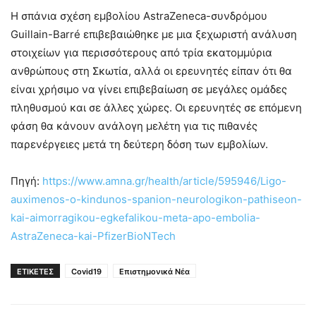
Η σπάνια σχέση εμβολίου AstraZeneca-συνδρόμου
Guillain-Barré επιβεβαιώθηκε με μια ξεχωριστή ανάλυση
στοιχείων για περισσότερους από τρία εκατομμύρια
ανθρώπους στη Σκωτία, αλλά οι ερευνητές είπαν ότι θα
είναι χρήσιμο να γίνει επιβεβαίωση σε μεγάλες ομάδες
πληθυσμού και σε άλλες χώρες. Οι ερευνητές σε επόμενη
φάση θα κάνουν ανάλογη μελέτη για τις πιθανές
παρενέργειες μετά τη δεύτερη δόση των εμβολίων.
Πηγή:
https://www.amna.gr/health/article/595946/Ligo-
auximenos-o-kindunos-spanion-neurologikon-pathiseon-
kai-aimorragikou-egkefalikou-meta-apo-embolia-
AstraZeneca-kai-PfizerBioNTech
ΕΤΙΚΕΤΕΣ
Covid19
Επιστημονικά Νέα