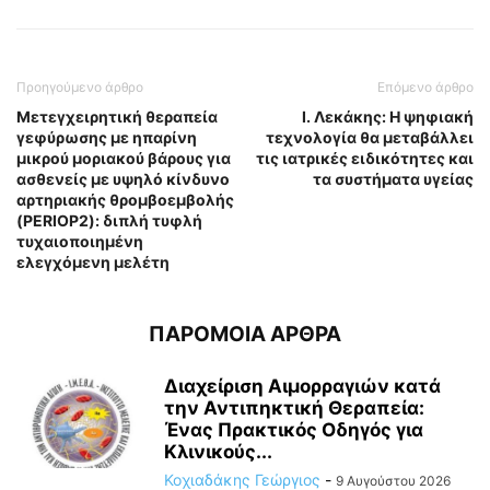
Προηγούμενο άρθρο
Επόμενο άρθρο
Μετεγχειρητική θεραπεία
Ι. Λεκάκης: Η ψηφιακή
γεφύρωσης με ηπαρίνη
τεχνολογία θα μεταβάλλει
μικρού μοριακού βάρους για
τις ιατρικές ειδικότητες και
ασθενείς με υψηλό κίνδυνο
τα συστήματα υγείας
αρτηριακής θρομβοεμβολής
(PERIOP2): διπλή τυφλή
τυχαιοποιημένη
ελεγχόμενη μελέτη
ΠΑΡΟΜΟΙΑ ΑΡΘΡΑ
Διαχείριση Αιμορραγιών κατά
την Αντιπηκτική Θεραπεία:
Ένας Πρακτικός Οδηγός για
Κλινικούς...
Κοχιαδάκης Γεώργιος
-
9 Αυγούστου 2026