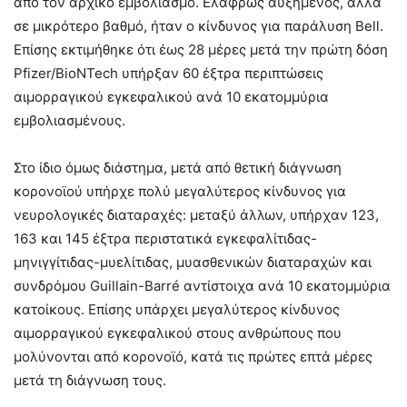
από τον αρχικό εμβολιασμό. Ελαφρώς αυξημένος, αλλά
σε μικρότερο βαθμό, ήταν ο κίνδυνος για παράλυση Bell.
Επίσης εκτιμήθηκε ότι έως 28 μέρες μετά την πρώτη δόση
Pfizer/BioNTech υπήρξαν 60 έξτρα περιπτώσεις
αιμορραγικού εγκεφαλικού ανά 10 εκατομμύρια
εμβολιασμένους.
Στο ίδιο όμως διάστημα, μετά από θετική διάγνωση
κορονοϊού υπήρχε πολύ μεγαλύτερος κίνδυνος για
νευρολογικές διαταραχές: μεταξύ άλλων, υπήρχαν 123,
163 και 145 έξτρα περιστατικά εγκεφαλίτιδας-
μηνιγγίτιδας-μυελίτιδας, μυασθενικών διαταραχών και
συνδρόμου Guillain-Barré αντίστοιχα ανά 10 εκατομμύρια
κατοίκους. Επίσης υπάρχει μεγαλύτερος κίνδυνος
αιμορραγικού εγκεφαλικού στους ανθρώπους που
μολύνονται από κορονοϊό, κατά τις πρώτες επτά μέρες
μετά τη διάγνωση τους.