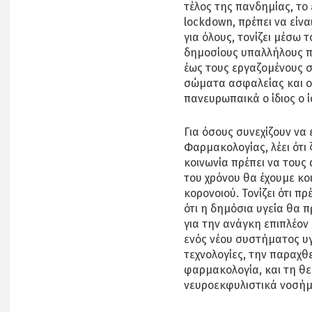
τέλος της πανδημίας, τ
lockdown, πρέπει να είν
για όλους, τονίζει μέσω τ
δημοσίους υπαλλήλους πο
έως τους εργαζομένους σ
σώματα ασφαλείας και ο 
πανευρωπαικά ο ίδιος ο ί
Για όσους συνεχίζουν να
Φαρμακολογίας, λέει ότι 
κοινωνία πρέπει να τους
του χρόνου θα έχουμε κο
κορονοιού. Τονίζει ότι π
ότι η δημόσια υγεία θα π
για την ανάγκη επιπλέον
ενός νέου συστήματος υγ
τεχνολογίες, την παραχθ
φαρμακολογία, και τη θε
νευροεκφυλιστικά νοσήμ