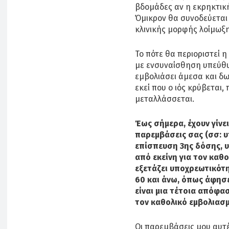
βδομάδες αν η εκρηκτικ
Όμικρον θα συνοδεύεται
κλινικής μορφής λοίμωξη
Το πότε θα περιοριστεί 
με ενσυναίσθηση υπεύθ
εμβολιάσει άμεσα και δ
εκεί που ο ιός κρύβεται,
μεταλλάσσεται.
Έως σήμερα, έχουν γίνε
παρεμβάσεις σας (σσ: 
επίσπευση 3ης δόσης, 
από εκείνη για τον καθ
εξετάζει υποχρεωτικότη
60 και άνω, όπως άφησε
είναι μια τέτοια απόφασ
τον καθολικό εμβολιασμ
Οι παρεμβάσεις μου αυτέ