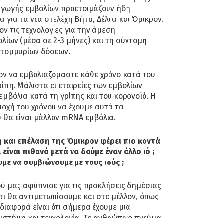
ραγωγής εμβολίων προετοιμάζουν ήδη
 για τα νέα στελέχη Βήτα, Δέλτα και Όμικρον.
ν τις τεχνολογίες για την άμεση
λίων (μέσα σε 2-3 μήνες) και τη σύντομη
ατομμυρίων δόσεων.
λον να εμβολιαζόμαστε κάθε χρόνο κατά του
ρίπη. Μάλιστα οι εταιρείες των εμβολίων
μβόλια κατά τη γρίπης και του κορονοϊό. Η
εποχή του χρόνου να έχουμε αυτά τα
 θα είναι μάλλον mRNA εμβόλια.
η και επέλαση της Όμικρον φέρει πιο κοντά
 είναι πιθανό μετά να δούμε έναν άλλο ιό ;
με να συμβιώνουμε με τους ιούς ;
ύ μας αφύπνισε για τις προκλήσεις δημόσιας
ότι θα αντιμετωπίσουμε και στο μέλλον, όπως
διαφορά είναι ότι σήμερα έχουμε μια
ιστήμη και τεχνολογία. Το ανθρώπινο πνεύμα