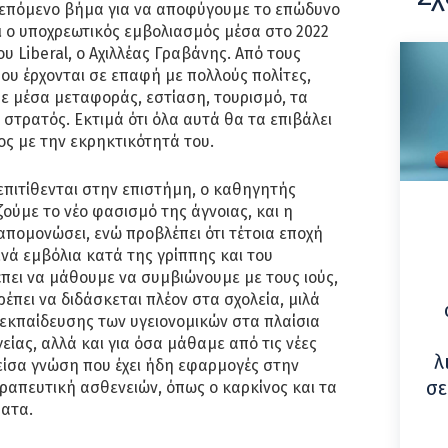
ο επόμενο βήμα για να αποφύγουμε το επώδυνο
αι ο υποχρεωτικός εμβολιασμός μέσα στο 2022
ου Liberal, ο Αχιλλέας Γραβάνης. Από τους
υ έρχονται σε επαφή με πολλούς πολίτες,
ε μέσα μεταφοράς, εστίαση, τουρισμό, τα
στρατός. Εκτιμά ότι όλα αυτά θα τα επιβάλει
ος με την εκρηκτικότητά του.
 επιτίθενται στην επιστήμη, ο καθηγητής
ζούμε το νέο φασισμό της άγνοιας, και η
 απομονώσει, ενώ προβλέπει ότι τέτοια εποχή
ινά εμβόλια κατά της γρίππης και του
ρέπει να μάθουμε να συμβιώνουμε με τους ιούς,
ρέπει να διδάσκεται πλέον στα σχολεία, μιλά
 εκπαίδευσης των υγειονομικών στα πλαίσια
είας, αλλά και για όσα μάθαμε από τις νέες
λ
είσα γνώση που έχει ήδη εφαρμογές στην
σε
ραπευτική ασθενειών, όπως ο καρκίνος και τα
ατα.