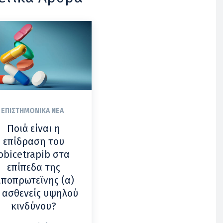
ΕΠΙΣΤΗΜΟΝΙΚΆ ΝΈΑ
Ποιά είναι η
επίδραση του
obicetrapib στα
επίπεδα της
ιποπρωτεϊνης (α)
 ασθενείς υψηλού
κινδύνου?