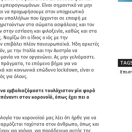
 εμπειρογνωμόνων. Είναι σημαντικό να μην
αι να προχωρήσουμε στον υποχρεωτικό
ν υπαλλήλων που έρχονται σε επαφή με
πηρετούντων στα σώματα ασφάλειας και τον
 στην εστίαση και φιλοξενία, καθώς και στα
Νομίζω ότι ο ίδιος ο ιός με την
ον επιβάλει πλέον πανευρωπαϊκά. Ήδη αρκετές
ν, με την Ιταλία και την Αυστρία να
μανία να τον οργανώνει. Ας μην γελιόμαστε.
TAG
 πράγματα, το επόμενο βήμα για να
ά και κοινωνικά επώδυνο lockdown, είναι ο
Επισ
ς για όλους.
 να εμβολιαζόμαστε τουλάχιστον μία φορά
πέναντι στον κορονοϊό, όπως έχει πει ο
ολογία του κορονοϊού μας λέει ότι ήρθε για να
σαρμόζεται ταχύτατα στον άνθρωπο, όπως και
ύουν για χρόνια, για παράδειγμα αυτός της