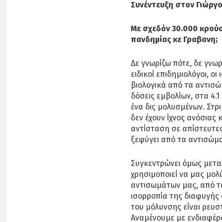
Συνέντευξη στον Γιώργ
Με σχεδόν 30.000 κρούσ
πανδημίας κε Γραβανη;
Δε γνωρίζω πότε, δε γνω
ειδικοί επιδημιολόγοι, οι
βιολογικά από τα αντισώ
δόσεις εμβολίων, στα 4.
ένα δις μολυσμένων. Στρ
δεν έχουν ίχνος ανόσιας
αντίσταση σε απίστευτες
ξεφύγει από τα αντισώμ
Συγκεντρώνει όμως μετα
χρησιμοποιεί να μας μολύ
αντισωμάτων μας, από τα
ισορροπία της διαφυγής 
του μόλυνσης είναι ρευσ
Αναμένουμε με ενδιαφέρο