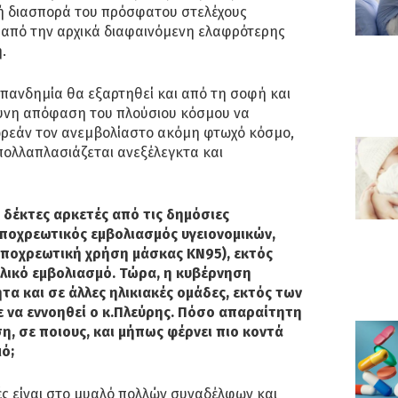
ή διασπορά του πρόσφατου στελέχους
 από την αρχικά διαφαινόμενη ελαφρότερης
.
η πανδημία θα εξαρτηθεί και από τη σοφή και
υνη απόφαση του πλούσιου κόσμου να
ωρεάν τον ανεμβολίαστο ακόμη φτωχό κόσμο,
 πολλαπλασιάζεται ανεξέλεγκτα και
ι δέκτες αρκετές από τις δημόσιες
υποχρεωτικός εμβολιασμός υγειονομικών,
υποχρεωτική χρήση μάσκας ΚΝ95), εκτός
ολικό εμβολιασμό. Τώρα, η κυβέρνηση
τα και σε άλλες ηλικιακές ομάδες, εκτός των
 να εννοηθεί ο κ.Πλεύρης. Πόσο απαραίτητη
η, σε ποιους, και μήπως φέρνει πιο κοντά
ό;
ς είναι στο μυαλό πολλών συναδέλφων και