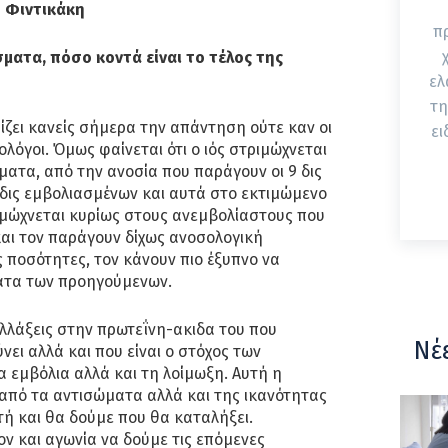
ο Φιντικάκη
π
ματα, πόσο κοντά είναι το τέλος της
ελ
τη
ρίζει κανείς σήμερα την απάντηση ούτε καν οι
ει
 ιολόγοι. Όμως φαίνεται ότι ο ιός στριμώχνεται
ματα, από την ανοσία που παράγουν οι 9 δις
1 δις εμβολιασμένων και αυτά στο εκτιμώμενο
ιμώχνεται κυρίως στους ανεμβολίαστους που
 και τον παράγουν δίχως ανοσολογική
 ποσότητες, τον κάνουν πιο έξυπνο να
ατα των προηγούμενων.
λλάξεις στην πρωτεΐνη-ακιδα του που
Νέ
νει αλλά και που είναι ο στόχος των
 εμβόλια αλλά και τη λοίμωξη. Αυτή η
από τα αντισώματα αλλά και της ικανότητας
τή και θα δούμε που θα καταλήξει.
ν και αγωνία να δούμε τις επόμενες