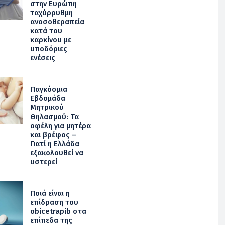
στην Ευρώπη
ταχύρρυθμη
ανοσοθεραπεία
κατά του
καρκίνου με
υποδόριες
ενέσεις
Παγκόσμια
Εβδομάδα
Μητρικού
Θηλασμού: Τα
οφέλη για μητέρα
και βρέφος –
Γιατί η Ελλάδα
εξακολουθεί να
υστερεί
Ποιά είναι η
επίδραση του
obicetrapib στα
επίπεδα της