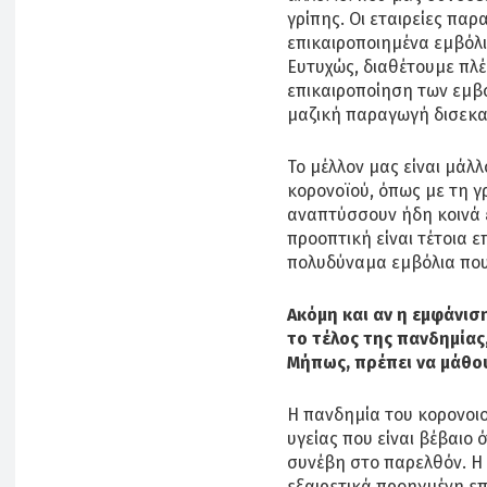
γρίπης. Οι εταιρείες πα
επικαιροποιημένα εμβόλια
Ευτυχώς, διαθέτουμε πλέο
επικαιροποίηση των εμβο
μαζική παραγωγή δισεκ
Το μέλλον μας είναι μάλ
κορονοϊού, όπως με τη γ
αναπτύσσουν ήδη κοινά ε
προοπτική είναι τέτοια 
πολυδύναμα εμβόλια που
Ακόμη και αν η εμφάνισ
το τέλος της πανδημίας,
Μήπως, πρέπει να μάθου
Η πανδημία του κορονοιο
υγείας που είναι βέβαιο 
συνέβη στο παρελθόν. Η 
εξαιρετικά προηγμένη επ