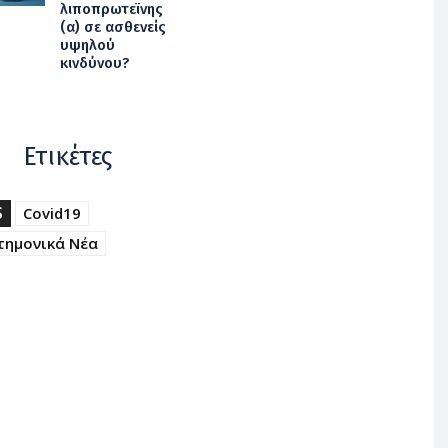
λιποπρωτεϊνης
(α) σε ασθενείς
υψηλού
κινδύνου?
Ετικέτες
S
Covid19
τημονικά Νέα