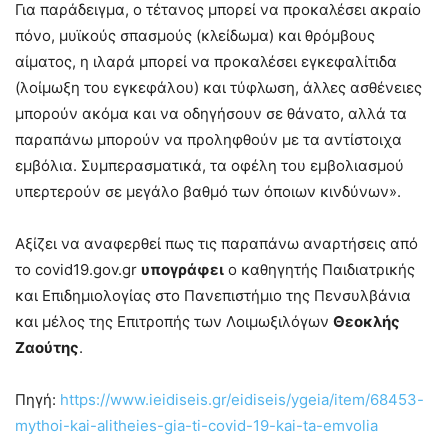
Για παράδειγμα, ο τέτανος μπορεί να προκαλέσει ακραίο
πόνο, μυϊκούς σπασμούς (κλείδωμα) και θρόμβους
αίματος, η ιλαρά μπορεί να προκαλέσει εγκεφαλίτιδα
(λοίμωξη του εγκεφάλου) και τύφλωση, άλλες ασθένειες
μπορούν ακόμα και να οδηγήσουν σε θάνατο, αλλά τα
παραπάνω μπορούν να προληφθούν με τα αντίστοιχα
εμβόλια. Συμπερασματικά, τα οφέλη του εμβολιασμού
υπερτερούν σε μεγάλο βαθμό των όποιων κινδύνων».
Αξίζει να αναφερθεί πως τις παραπάνω αναρτήσεις από
το covid19.gov.gr
υπογράφει
ο καθηγητής Παιδιατρικής
και Επιδημιολογίας στο Πανεπιστήμιο της Πενσυλβάνια
και μέλος της Επιτροπής των Λοιμωξιλόγων
Θεοκλής
Ζαούτης
.
Πηγή:
https://www.ieidiseis.gr/eidiseis/ygeia/item/68453-
mythoi-kai-alitheies-gia-ti-covid-19-kai-ta-emvolia