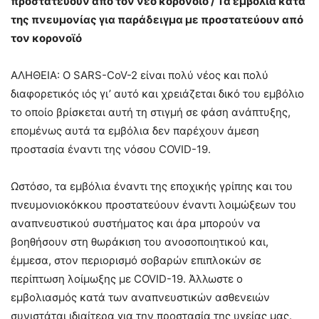
προστατεύουν από τον νέο κορονοϊό / Τα εμβόλια κατά
της πνευμονίας για παράδειγμα με προστατεύουν από
τον κορονοϊό
ΑΛΗΘΕΙΑ: Ο SARS-CoV-2 είναι πολύ νέος και πολύ
διαφορετικός ιός γι’ αυτό και χρειάζεται δικό του εμβόλιο
το οποίο βρίσκεται αυτή τη στιγμή σε φάση ανάπτυξης,
επομένως αυτά τα εμβόλια δεν παρέχουν άμεση
προστασία έναντι της νόσου COVID-19.
Ωστόσο, τα εμβόλια έναντι της εποχικής γρίπης και του
πνευμονιοκόκκου προστατεύουν έναντι λοιμώξεων του
αναπνευστικού συστήματος και άρα μπορούν να
βοηθήσουν στη θωράκιση του ανοσοποιητικού και,
έμμεσα, στον περιορισμό σοβαρών επιπλοκών σε
περίπτωση λοίμωξης με COVID-19. Άλλωστε ο
εμβολιασμός κατά των αναπνευστικών ασθενειών
συνιστάται ιδιαίτερα για την προστασία της υγείας μας.