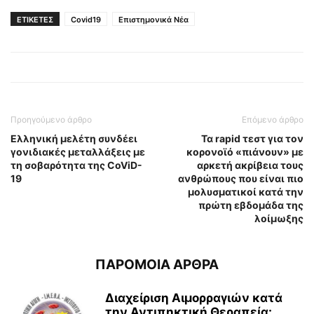
ΕΤΙΚΕΤΕΣ
Covid19
Επιστημονικά Νέα
Προηγούμενο άρθρο
Επόμενο άρθρο
Ελληνική μελέτη συνδέει
Τα rapid τεστ για τον
γονιδιακές μεταλλάξεις με
κορονοϊό «πιάνουν» με
τη σοβαρότητα της CoViD-
αρκετή ακρίβεια τους
19
ανθρώπους που είναι πιο
μολυσματικοί κατά την
πρώτη εβδομάδα της
λοίμωξης
ΠΑΡΟΜΟΙΑ ΑΡΘΡΑ
Διαχείριση Αιμορραγιών κατά
την Αντιπηκτική Θεραπεία: