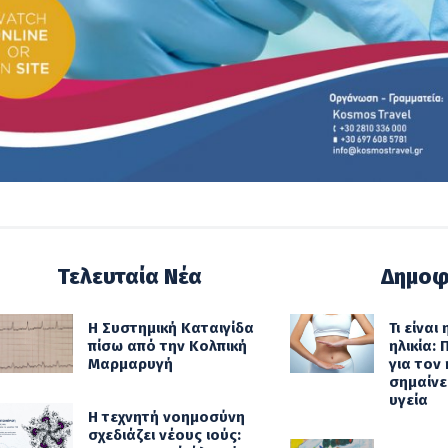
Τελευταία Νέα
Δημοφ
Η Συστημική Καταιγίδα
Τι είναι
πίσω από την Κολπική
ηλικία:
Μαρμαρυγή
για τον 
σημαίνει
υγεία
Η τεχνητή νοημοσύνη
σχεδιάζει νέους ιούς: