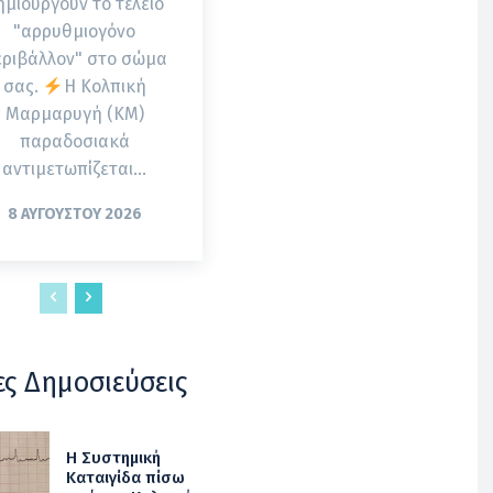
ημιουργούν το τέλειο
"αρρυθμιογόνο
εριβάλλον" στο σώμα
σας.
Η Κολπική
Μαρμαρυγή (ΚΜ)
παραδοσιακά
αντιμετωπίζεται...
8 ΑΥΓΟΎΣΤΟΥ 2026
ες Δημοσιεύσεις
Η Συστημική
Καταιγίδα πίσω