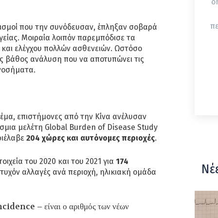
δ
π
ρισμοί που την συνόδευσαν, έπληξαν σοβαρά
είας. Μοιραία λοιπόν παρεμπόδισε τα
αι ελέγχου πολλών ασθενειών. Ωστόσο
ις βάθος ανάλυση που να αποτυπώνει τις
 νοσήματα.
θέμα, επιστήμονες από την Κίνα ανέλυσαν
μια μελέτη Global Burden of Disease Study
ριέλαβε
204 χώρες και αυτόνομες περιοχές
.
οιχεία του 2020 και του 2021 για
174
Νέ
υχόν αλλαγές ανά περιοχή, ηλικιακή ομάδα
ncidence – είναι ο αριθμός των νέων