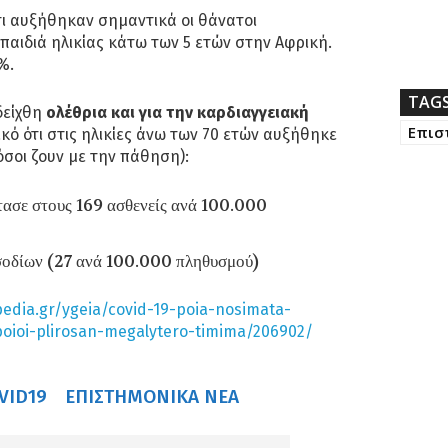
τι αυξήθηκαν σημαντικά οι θάνατοι
α παιδιά ηλικίας κάτω των 5 ετών στην Αφρική.
%.
TAG
δείχθη
ολέθρια και για την καρδιαγγειακή
Επισ
ικό ότι στις ηλικίες άνω των 70 ετών αυξήθηκε
σοι ζουν με την πάθηση):
τασε στους 169 ασθενείς ανά 100.000
σοδίων (27 ανά 100.000 πληθυσμού)
pedia.gr/ygeia/covid-19-poia-nosimata-
poioi-plirosan-megalytero-timima/206902/
VID19
ΕΠΙΣΤΗΜΟΝΙΚΆ ΝΈΑ