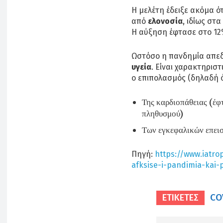
Η μελέτη έδειξε ακόμα ό
από
ελονοσία
, ιδίως στ
Η αύξηση έφτασε στο 12
Ωστόσο η πανδημία απε
υγεία
. Είναι χαρακτηριστ
ο επιπολασμός (δηλαδή ό
Της καρδιοπάθειας (έφ
πληθυσμού)
Των εγκεφαλικών επει
Πηγή:
https://www.iatro
afksise-i-pandimia-kai-
CO
ΕΤΙΚΕΤΕΣ