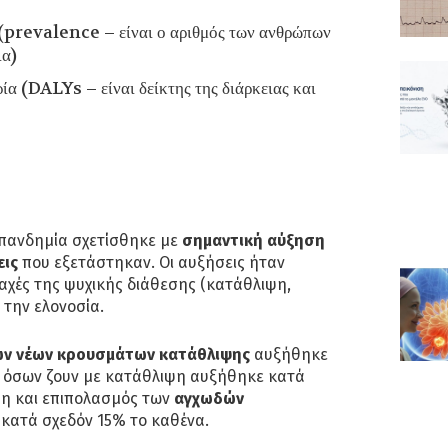
 (prevalence – είναι ο αριθμός των ανθρώπων
ια)
ία (DALYs – είναι δείκτης της διάρκειας και
 πανδημία σχετίσθηκε με
σημαντική αύξηση
ις
που εξετάστηκαν. Οι αυξήσεις ήταν
αχές της ψυχικής διάθεσης (κατάθλιψη,
 την ελονοσία.
ων νέων κρουσμάτων κατάθλιψης
αυξήθηκε
ς όσων ζουν με κατάθλιψη αυξήθηκε κατά
ση και επιπολασμός των
αγχωδών
κατά σχεδόν 15% το καθένα.