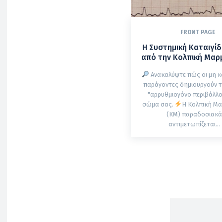
FRONT PAGE
Η Συστημική Καταιγί
από την Κολπική Μα
Ανακαλύψτε πώς οι μη κ
παράγοντες δημιουργούν τ
"αρρυθμιογόνο περιβάλλο
σώμα σας.
Η Κολπική Μ
(ΚΜ) παραδοσιακ
αντιμετωπίζεται...