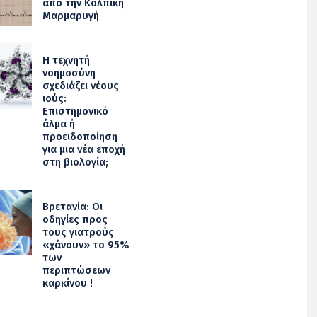
από την Κολπική
Μαρμαρυγή
Η τεχνητή
νοημοσύνη
σχεδιάζει νέους
ιούς:
Επιστημονικό
άλμα ή
προειδοποίηση
για μια νέα εποχή
στη βιολογία;
Βρετανία: Οι
οδηγίες προς
τους γιατρούς
«χάνουν» το 95%
των
περιπτώσεων
καρκίνου !