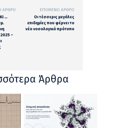
 ΆΡΘΡΟ
ΕΠΌΜΕΝΟ ΆΡΘΡΟ
ΚΙ …
Οι τέσσερις μεγάλες
μ.
επιδημίες που φέρνει το
ννη
νέο νοσολογικό πρότυπο
.2025 –
ι
ς
σσότερα Άρθρα