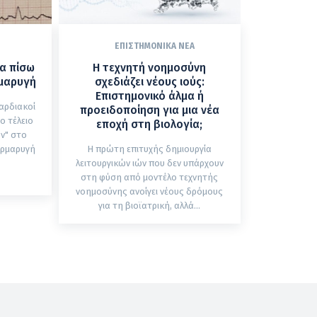
ΕΠΙΣΤΗΜΟΝΙΚΆ ΝΈΑ
δα πίσω
Η τεχνητή νοημοσύνη
ρμαρυγή
σχεδιάζει νέους ιούς:
Επιστημονικό άλμα ή
αρδιακοί
προειδοποίηση για μια νέα
ο τέλειο
εποχή στη βιολογία;
ν" στο
αρμαρυγή
Η πρώτη επιτυχής δημιουργία
ά
λειτουργικών ιών που δεν υπάρχουν
στη φύση από μοντέλο τεχνητής
νοημοσύνης ανοίγει νέους δρόμους
για τη βιοϊατρική, αλλά...