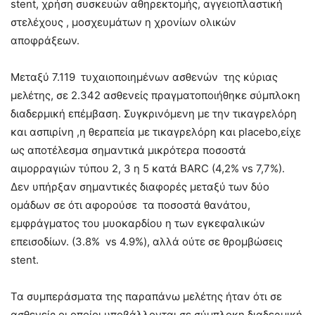
stent, χρήση συσκευών αθηρεκτομής, αγγειοπλαστική
στελέχους , μοσχευμάτων η χρονίων ολικών
αποφράξεων.
Μεταξύ 7.119 τυχαιοποιημένων ασθενών της κύριας
μελέτης, σε 2.342 ασθενείς πραγματοποιήθηκε σύμπλοκη
διαδερμική επέμβαση. Συγκρινόμενη με την τικαγρελόρη
και ασπιρίνη ,η θεραπεία με τικαγρελόρη και placebo,είχε
ως αποτέλεσμα σημαντικά μικρότερα ποσοστά
αιμορραγιών τύπου 2, 3 η 5 κατά BARC (4,2% vs 7,7%).
Δεν υπήρξαν σημαντικές διαφορές μεταξύ των δύο
ομάδων σε ότι αφορούσε τα ποσοστά θανάτου,
εμφράγματος του μυοκαρδίου η των εγκεφαλικών
επεισοδίων. (3.8% vs 4.9%), αλλά ούτε σε θρομβώσεις
stent.
Τα συμπεράσματα της παραπάνω μελέτης ήταν ότι σε
ασθενείς οι οποίοι υποβάλλονται σε σύμπλοκη διαδερμική