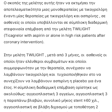
Ο σκοπός της μελέτης αυτής ήταν να εκτιμήσει την
αποτελεσματικότητα μιας μονοθεραπείας με τικαγρελόρη
έναντι μίας θεραπείας με τικαγρελόρη και ασπιρίνης , σε
ασθενείς οι οποίοι υποβάλλονται σε σύμπλοκη διαδερμική
στεφανιαία επέμβαση από την μελέτη TWILIGHT
(Ticagrelor with aspirin or alone in high risk patients after
coronary intervention).
Στην μελέτη TWILIGHT , μετά από 3 μήνες, οι ασθενείς οι
οποίοι ήταν ελέυθεροι συμβαμάτων και οποίοι
συμμορφωνόταν με την θεραπεία, συνέχισαν να
λαμβάνουν τικαγρελόρη και τυχαιοποιήθηκαν στο να
συνεχίζουν να λαμβάνουν ασπιρίνη η placebo για ένα
έτος. Η σύμπλοκη διαδερμική επέμβαση ορίστηκε ως
ακολούθως: αγγειοπλαστική 3 αγγείων, αγγειοπλαστική 3
η παραπάνω βλαβών, συνολικό μήκος stent ≥60 χιλ.,
αγγειοπλαστική σε βλάβη διχασμού με τοποθέτηση 2