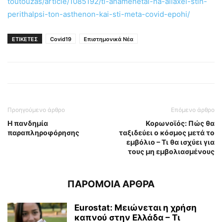
toutouzas/article/1085192/ti-anamenetai-na-allaxei-stin-
perithalpsi-ton-asthenon-kai-sti-meta-covid-epohi/
ΕΤΙΚΕΤΕΣ
Covid19
Επιστημονικά Νέα
Προηγούμενο άρθρο
Επόμενο άρθρο
Η πανδημία
Κορωνοϊός: Πώς θα
παραπληροφόρησης
ταξιδεύει ο κόσμος μετά το
εμβόλιο – Τι θα ισχύει για
τους μη εμβολιασμένους
ΠΑΡΟΜΟΙΑ ΑΡΘΡΑ
Eurostat: Μειώνεται η χρήση
καπνού στην Ελλάδα – Τι