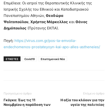
Επιμέλεια: Οι ιατροί της Θεραπευτικής Κλινικής της
Ιατρικής Σχολής του Εθνικού και Καποδιστριακού
Πανεπιστημίου Αθηνών,
Θεοδώρα
Ψαλτοπούλου
,
Χρήστος Μάρκελλος
και
Θάνος
Δημόπουλος
(Πρύτανης ΕΚΠΑ).
Πηγή:
https://virus.com.gr/pos-ta-emvolia-
endechomenos-prostateyoyn-kai-apo-alles-astheneies/
ΕΤΙΚΕΤΕΣ
Covid19
Επιστημονικά Νέα
Προηγούμενο άρθρο
Επόμενο άρθρο
Γκάγκα: Έως τις 11
Η αξία του κλόουν για την
Νοεμβρίου η παράδοση των
υγεία της πολιτείας