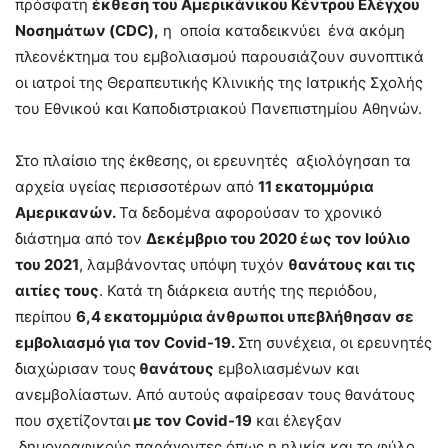
πρόσφατη
έκθεση του Αμερικάνικου Κέντρου Ελέγχου
Νοσημάτων (CDC),
η οποία καταδεικνύει ένα ακόμη
πλεονέκτημα του εμβολιασμού παρουσιάζουν συνοπτικά
οι ιατροί της Θεραπευτικής Κλινικής της Ιατρικής Σχολής
του Εθνικού και Καποδιστριακού Πανεπιστημίου Αθηνών.
Στο πλαίσιο της έκθεσης, οι ερευνητές αξιολόγησαn τα
αρχεία υγείας περισσοτέρων από
11 εκατομμύρια
Αμερικανών.
Τα δεδομένα αφορούσαν το χρονικό
διάστημα από τον
Δεκέμβριο του 2020 έως τον Ιούλιο
του 2021
, λαμβάνοντας υπόψη τυχόν
θανάτους και τις
αιτίες τους
. Κατά τη διάρκεια αυτής της περιόδου,
περίπου
6,4 εκατομμύρια άνθρωποι υπεβλήθησαν σε
εμβολιασμό για τον Covid-19.
Στη συνέχεια, οι ερευνητές
διαχώρισαν τους
θανάτους
εμβολιασμένων και
ανεμβολίαστων. Από αυτούς αφαίρεσαν τους θανάτους
που σχετίζονται
με τον Covid-19
και έλεγξαν
δημογραφικούς παράγοντες όπως η ηλικία και το φύλο,