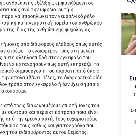
ης ανθρώπινης εξέλιξης, εμφανιζόμενη σε
ιτισμούς ανά την υφήλιο. Αυτή η
 παρά να υποδηλώνει τον νευραλγικό ρόλο
τισμική και πνευματική πορεία του ανθρώπου
μό της ίδιας της ανθρώπινης ψυχολογίας.
ιστήμονες από διάφορους κλάδους όπως αυτός
υν στρέψει το ενδιαφέρον τους στη μελέτη
ως αυτή αλληλοεπιδρά στον εγκέφαλο του
ίναι να κατανοήσουν πως αυτή επηρεάζει το
υσικού δημιουργού ή του ακροατή από όποιο
 την απολαμβάνει. Τέλος, τα διαφορετικά είδη
Eu
λον τρόπο στον εγκέφαλο ή δεν έχει σημασία
α ακούσουμε;
 από τρεις διακεκριμένους επιστήμονες του
σ
με σύντομο και περιεκτικό τρόπο ποια είναι
ής από την έρευνα αυτή. Τους ευχαριστούμε
πόκριση τους καθώς και για τον χρόνο που
ση του ενδιαφέροντος αυτού θέματος.