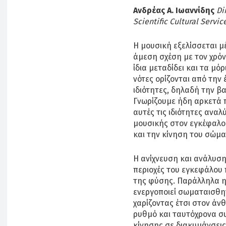
Ανδρέας
Α. Ιωαννίδης
Di
Scientific Cultural Serv
Η μουσική εξελίσσεται μέ
άμεση σχέση με τον χρόνο
ίδια μεταδίδει και τα μόρ
νότες ορίζονται από την 
ιδιότητες, δηλαδή την βα
Γνωρίζουμε ήδη αρκετά 
αυτές τις ιδιότητες αναλ
μουσικής στον εγκέφαλο 
και την κίνηση του σώμα
Η ανίχνευση και ανάλυση
περιοχές του εγκεφάλου 
της φύσης. Παράλληλα η
ενεργοποιεί σωματαισθητ
χαρίζοντας έτσι στον άν
ρυθμό και ταυτόχρονα σ
κίνησης σε διακυμάνσεις