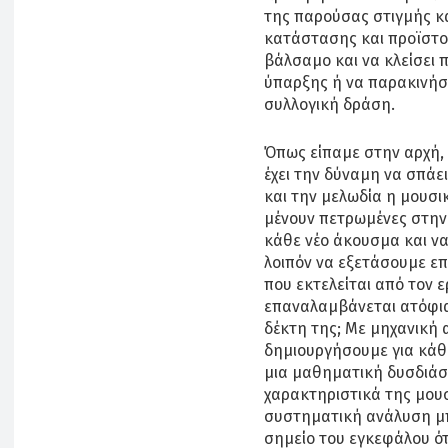
της παρούσας στιγμής κα
κατάστασης και προϊστο
βάλσαμο και να κλείσει 
ύπαρξης ή να παρακινήσε
συλλογική δράση.
Όπως είπαμε στην αρχή, 
έχει την δύναμη να σπάε
και την μελωδία η μουσι
μένουν πετρωμένες στην
κάθε νέο άκουσμα και ν
λοιπόν να εξετάσουμε ε
που εκτελείται από τον ε
επαναλαμβάνεται ατόφια
δέκτη της; Με μηχανική
δημιουργήσουμε για κάθ
μια μαθηματική δυσδιάσ
χαρακτηριστικά της μουσ
συστηματική ανάλυση μπο
σημείο του εγκεφάλου ότ