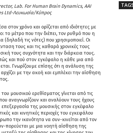
TAG
rector, Lab. For Human Brain Dynamics,
AAI
ices Ltd-Λευκωσία/Κύπρος
σα στον χρόνο και ορίζεται από ιδιότητες με
: το μέτρο που την διέπει, τον ρυθμό που η
ια (δηλαδή τις νότες) που χρησιμοποιεί. Οι
ένταση τους και τις καθαρά χρονικές τους
σική τους συχνότητα και την διάρκεια τους.
πώς και πού στον εγκέφαλο η κάθε μια από
ύεται. Γνωρίζουμε επίσης ότι η ανάλυση της
αρχίζει με την ακοή και εμπλέκει την αίσθηση
τος.
 του μουσικού ερεθίσματος γίνεται από τις
που αναγνωρίζουν και αναλύουν τους ήχους
 επεξεργασία της μουσικής στον εγκέφαλο
ικές και κινητικές περιοχές του εγκεφάλου
θρωπο την ικανότητα να συν-κινείται από τον
υν-πορεύεται με μια νοητή αίσθηση της
 μεταξύ της αίσθησης και της κίνησης του