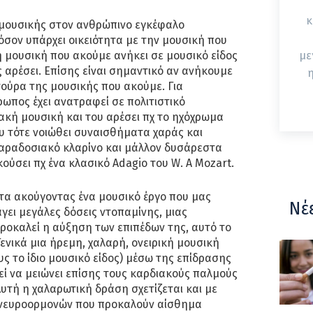
κ
ς μουσικής στον ανθρώπινο εγκέφαλο
πόσον υπάρχει οικειότητα με την μουσική που
 μουσική που ακούμε ανήκει σε μουσικό είδος
με
ς αρέσει. Επίσης είναι σημαντικό αν ανήκουμε
η
τούρα της μουσικής που ακούμε. Για
ωπος έχει ανατραφεί σε πολιτιστικό
κή μουσική και του αρέσει πχ το ηχόχρωμα
υ τότε νοιώθει συναισθήματα χαράς και
παραδοσιακό κλαρίνο και μάλλον δυσάρεστα
ακούσει πχ ένα κλασικό Adagio του W. A Mozart.
τα ακούγοντας ένα μουσικό έργο που μας
Νέ
γει μεγάλες δόσεις ντοπαμίνης, μιας
ροκαλεί η αύξηση των επιπέδων της, αυτό το
ενικά μια ήρεμη, χαλαρή, ονειρική μουσική
υς το ίδιο μουσικό είδος) μέσω της επίδρασης
ί να μειώνει επίσης τους καρδιακούς παλμούς
Αυτή η χαλαρωτική δράση σχετίζεται και με
νευροορμονών που προκαλούν αίσθημα