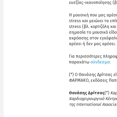
ευεξίας-ικανοποίησης (β
Η μουσική που μας αρέσε
stress και μειώνει τα ε
stress (βλ. κορτιζόλη κα
σημασία το μουσικό είδ
ακρόασης στον εγκέφαλο
αρέσει ή δεν μας αρέσει.
Για περισσότερες πληροφ
παρακάτω
σύνδεσμο
:
(*) Ο Θανάσης Δρίτσας ε
ΦΑΡΜΑΚΟ, εκδόσεις Παπ
Θανάσης Δρίτσας
(*)
Καρ
Καρδιοχειρουργικό Κέντρο
της International Associa