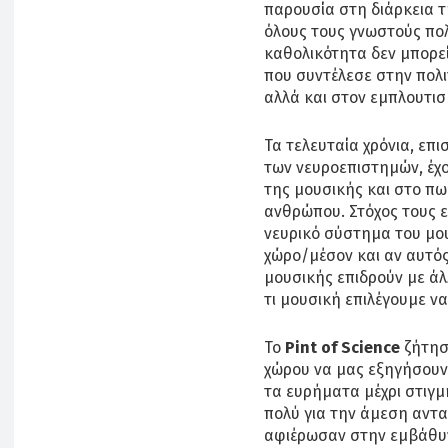
παρουσία στη διάρκεια τ
όλους τους γνωστούς πολ
καθολικότητα δεν μπορεί
που συντέλεσε στην πολι
αλλά και στον εμπλουτισ
Τα τελευταία χρόνια, επ
των νευροεπιστημών, έχο
της μουσικής και στο π
ανθρώπου. Στόχος τους ε
νευρικό σύστημα του μο
χώρο/μέσον και αν αυτός
μουσικής επιδρούν με άλ
τι μουσική επιλέγουμε ν
Το
Pint
of
Science
ζήτησε
χώρου να μας εξηγήσουν 
τα ευρήματα μέχρι στιγμ
πολύ για την άμεση αντα
αφιέρωσαν στην εμβάθυν