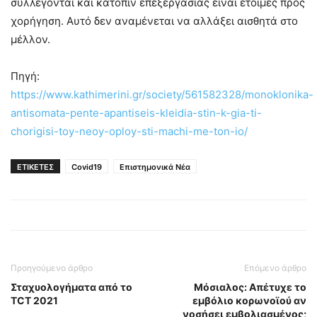
συλλέγονται και κατόπιν επεξεργασίας είναι έτοιμες προς
χορήγηση. Αυτό δεν αναμένεται να αλλάξει αισθητά στο
μέλλον.
Πηγή:
https://www.kathimerini.gr/society/561582328/monoklonika-
antisomata-pente-apantiseis-kleidia-stin-k-gia-ti-
chorigisi-toy-neoy-oploy-sti-machi-me-ton-io/
ΕΤΙΚΕΤΕΣ
Covid19
Επιστημονικά Νέα
Προηγούμενο άρθρο
Επόμενο άρθρο
Σταχυολογήματα από το
Μόσιαλος: Απέτυχε το
TCT 2021
εμβόλιο κορωνοϊού αν
νοσήσει εμβολιασμένος;