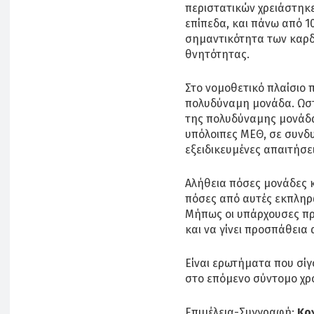
περιστατικών χρειάστηκε
επίπεδα, και πάνω από 10
σημαντικότητα των καρδ
θνητότητας.
Στο νομοθετικό πλαίσιο 
πολυδύναμη μονάδα. Ωστ
της πολυδύναμης μονάδας
υπόλοιπες ΜΕΘ, σε συνδυ
εξειδικευμένες απαιτήσει
Αλήθεια πόσες μονάδες κ
πόσες από αυτές εκπληρ
Μήπως οι υπάρχουσες πρ
και να γίνει προσπάθεια
Είναι ερωτήματα που σί
στο επόμενο σύντομο χρ
Επιμέλεια-Συγγραφή:
Κο