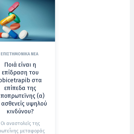
ΕΠΙΣΤΗΜΟΝΙΚΆ ΝΈΑ
Ποιά είναι η
επίδραση του
obicetrapib στα
επίπεδα της
ιποπρωτεϊνης (α)
 ασθενείς υψηλού
κινδύνου?
Οι αναστολείς της
ρωτεΐνης μεταφοράς