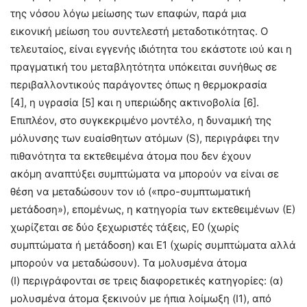
της νόσου λόγω μείωσης των επαφών, παρά μια
εικονική μείωση του συντελεστή μεταδοτικότητας. Ο
τελευταίος, είναι εγγενής ιδιότητα του εκάστοτε ιού και η
πραγματική του μεταβλητότητα υπόκειται συνήθως σε
περιβαλλοντικούς παράγοντες όπως η θερμοκρασία
[4], η υγρασία [5] και η υπεριώδης ακτινοβολία [6].
Επιπλέον, στο συγκεκριμένο μοντέλο, η δυναμική της
μόλυνσης των ευαίσθητων ατόμων (S), περιγράφει την
πιθανότητα τα εκτεθειμένα άτομα που δεν έχουν
ακόμη αναπτύξει συμπτώματα να μπορούν να είναι σε
θέση να μεταδώσουν τον ιό («προ-συμπτωματική
μετάδοση»), επομένως, η κατηγορία των εκτεθειμένων (Ε)
χωρίζεται σε δύο ξεχωριστές τάξεις, E0 (χωρίς
συμπτώματα ή μετάδοση) και E1 (χωρίς συμπτώματα αλλά
μπορούν να μεταδώσουν). Τα μολυσμένα άτομα
(Ι) περιγράφονται σε τρεις διαφορετικές κατηγορίες: (α)
μολυσμένα άτομα ξεκινούν με ήπια λοίμωξη (I1), από