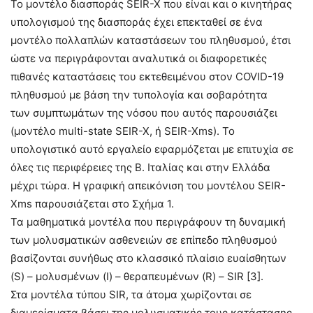
Το μοντέλο διασποράς SEIR-X που είναι και ο κινητήρας
υπολογισμού της διασποράς έχει επεκταθεί σε ένα
μοντέλο πολλαπλών καταστάσεων του πληθυσμού, έτσι
ώστε να περιγράφονται αναλυτικά οι διαφορετικές
πιθανές καταστάσεις του εκτεθειμένου στον COVID-19
πληθυσμού με βάση την τυπολογία και σοβαρότητα
των συμπτωμάτων της νόσου που αυτός παρουσιάζει
(μοντέλο multi-state SEIR-X, ή SEIR-Xms). Το
υπολογιστικό αυτό εργαλείο εφαρμόζεται με επιτυχία σε
όλες τις περιφέρειες της Β. Ιταλίας και στην Ελλάδα
μέχρι τώρα. Η γραφική απεικόνιση του μοντέλου SEIR-
Xms παρουσιάζεται στο Σχήμα 1.
Τα μαθηματικά μοντέλα που περιγράφουν τη δυναμική
των μολυσματικών ασθενειών σε επίπεδο πληθυσμού
βασίζονται συνήθως στο κλασσικό πλαίσιο ευαίσθητων
(S) – μολυσμένων (I) – θεραπευμένων (R) – SIR [3].
Στα μοντέλα τύπου SIR, τα άτομα χωρίζονται σε
διαμερίσματα βάσει της μολυσματικής τους κατάστασης.