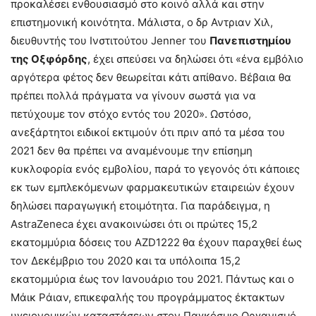
προκαλέσει ενθουσιασμό στο κοινό αλλά και στην
επιστημονική κοινότητα. Μάλιστα, ο δρ Αντριαν Χιλ,
διευθυντής του Ινστιτούτου Jenner του
Πανεπιστημίου
της Οξφόρδης
, έχει σπεύσει να δηλώσει ότι «ένα εμβόλιο
αργότερα φέτος δεν θεωρείται κάτι απίθανο. Βέβαια θα
πρέπει πολλά πράγματα να γίνουν σωστά για να
πετύχουμε τον στόχο εντός του 2020». Ωστόσο,
ανεξάρτητοι ειδικοί εκτιμούν ότι πριν από τα μέσα του
2021 δεν θα πρέπει να αναμένουμε την επίσημη
κυκλοφορία ενός εμβολίου, παρά το γεγονός ότι κάποιες
εκ των εμπλεκόμενων φαρμακευτικών εταιρειών έχουν
δηλώσει παραγωγική ετοιμότητα. Για παράδειγμα, η
AstraZeneca έχει ανακοινώσει ότι οι πρώτες 15,2
εκατομμύρια δόσεις του AZD1222 θα έχουν παραχθεί έως
τον Δεκέμβριο του 2020 και τα υπόλοιπα 15,2
εκατομμύρια έως τον Ιανουάριο του 2021. Πάντως και ο
Μάικ Ράιαν, επικεφαλής του προγράμματος έκτακτων
υγειονομικών καταστάσεων στον Παγκόσμιο Οργανισμό