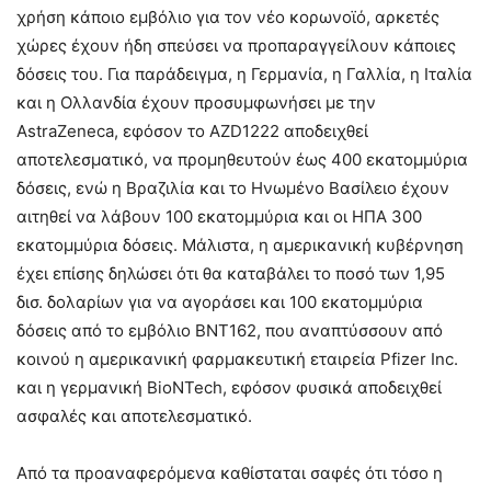
χρήση κάποιο εμβόλιο για τον νέο κορωνοϊό, αρκετές
χώρες έχουν ήδη σπεύσει να προπαραγγείλουν κάποιες
δόσεις του. Για παράδειγμα, η Γερμανία, η Γαλλία, η Ιταλία
και η Ολλανδία έχουν προσυμφωνήσει με την
AstraZeneca, εφόσον το AZD1222 αποδειχθεί
αποτελεσματικό, να προμηθευτούν έως 400 εκατομμύρια
δόσεις, ενώ η Βραζιλία και το Ηνωμένο Βασίλειο έχουν
αιτηθεί να λάβουν 100 εκατομμύρια και οι ΗΠΑ 300
εκατομμύρια δόσεις. Μάλιστα, η αμερικανική κυβέρνηση
έχει επίσης δηλώσει ότι θα καταβάλει το ποσό των 1,95
δισ. δολαρίων για να αγοράσει και 100 εκατομμύρια
δόσεις από το εμβόλιο BNT162, που αναπτύσσουν από
κοινού η αμερικανική φαρμακευτική εταιρεία Pfizer Inc.
και η γερμανική BioNTech, εφόσον φυσικά αποδειχθεί
ασφαλές και αποτελεσματικό.
Από τα προαναφερόμενα καθίσταται σαφές ότι τόσο η