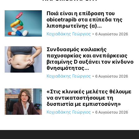
Ποιά είναι η επίδραση του
obicetrapib στα επίπεδα της
λιποπρωτεϊνης (α)...
Κοχιαδάκης Γεώργιος
-
6 Αυγούστου 2026
Συνδυασμός κοιλιακής
παχυσαρκίας και ανεπάρκειας
βιταμίνης D αυξάνει τον κίνδυνο
θνησιμότητας...
Κοχιαδάκης Γεώργιος
-
6 Αυγούστου 2026
«Στις κλινικές μελέτες θέλουμε
να αντικαταστήσουμε τη
δυσπιστία με εμπιστοσύνη»
Κοχιαδάκης Γεώργιος
-
6 Αυγούστου 2026