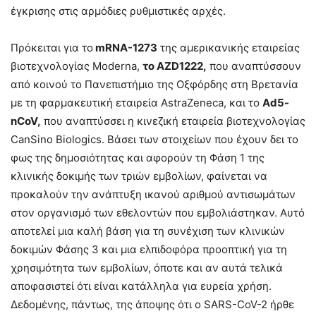
έγκρισης στις αρμόδιες ρυθμιστικές αρχές.
Πρόκειται για το
mRNA-1273
της αμερικανικής εταιρείας
βιοτεχνολογίας Moderna,
το AZD1222,
που αναπτύσσουν
από κοινού το Πανεπιστήμιο της Οξφόρδης στη Βρετανία
με τη φαρμακευτική εταιρεία AstraZeneca, και το
Ad5-
nCoV,
που αναπτύσσει η κινεζική εταιρεία βιοτεχνολογίας
CanSino Biologics. Βάσει των στοιχείων που έχουν δει το
φως της δημοσιότητας και αφορούν τη Φάση 1 της
κλινικής δοκιμής των τριών εμβολίων, φαίνεται να
προκαλούν την ανάπτυξη ικανού αριθμού αντισωμάτων
στον οργανισμό των εθελοντών που εμβολιάστηκαν. Αυτό
αποτελεί μια καλή βάση για τη συνέχιση των κλινικών
δοκιμών Φάσης 3 και μια ελπιδοφόρα προοπτική για τη
χρησιμότητα των εμβολίων, όποτε και αν αυτά τελικά
αποφασιστεί ότι είναι κατάλληλα για ευρεία χρήση.
Δεδομένης, πάντως, της άποψης ότι ο SARS-CoV-2 ήρθε