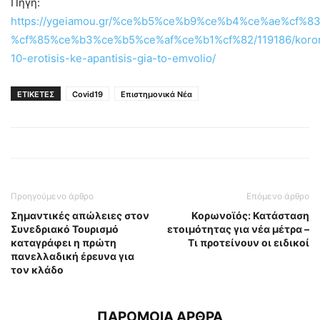
Πηγή:
https://ygeiamou.gr/%ce%b5%ce%b9%ce%b4%ce%ae%cf
%cf%85%ce%b3%ce%b5%ce%af%ce%b1%cf%82/119186/koron
10-erotisis-ke-apantisis-gia-to-emvolio/
ΕΤΙΚΕΤΕΣ
Covid19
Επιστημονικά Νέα
Προηγούμενο άρθρο
Επόμενο άρθρο
Σημαντικές απώλειες στον
Κορωνοϊός: Κατάσταση
Συνεδριακό Τουρισμό
ετοιμότητας για νέα μέτρα –
καταγράφει η πρώτη
Τι προτείνουν οι ειδικοί
πανελλαδική έρευνα για
τον κλάδο
ΠΑΡΟΜΟΙΑ ΑΡΘΡΑ