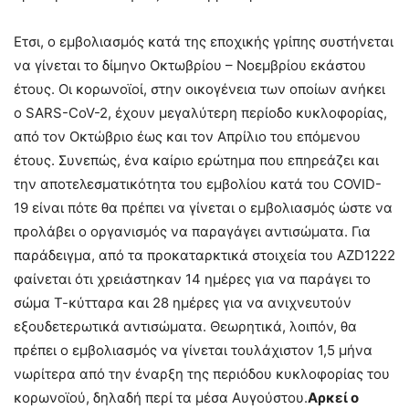
Ετσι, ο εμβολιασμός κατά της εποχικής γρίπης συστήνεται
να γίνεται το δίμηνο Οκτωβρίου – Νοεμβρίου εκάστου
έτους. Οι κορωνοϊοί, στην οικογένεια των οποίων ανήκει
ο SARS-CoV-2, έχουν μεγαλύτερη περίοδο κυκλοφορίας,
από τον Οκτώβριο έως και τον Απρίλιο του επόμενου
έτους. Συνεπώς, ένα καίριο ερώτημα που επηρεάζει και
την αποτελεσματικότητα του εμβολίου κατά του COVID-
19 είναι πότε θα πρέπει να γίνεται ο εμβολιασμός ώστε να
προλάβει ο οργανισμός να παραγάγει αντισώματα. Για
παράδειγμα, από τα προκαταρκτικά στοιχεία του AZD1222
φαίνεται ότι χρειάστηκαν 14 ημέρες για να παράγει το
σώμα Τ-κύτταρα και 28 ημέρες για να ανιχνευτούν
εξουδετερωτικά αντισώματα. Θεωρητικά, λοιπόν, θα
πρέπει ο εμβολιασμός να γίνεται τουλάχιστον 1,5 μήνα
νωρίτερα από την έναρξη της περιόδου κυκλοφορίας του
κορωνοϊού, δηλαδή περί τα μέσα Αυγούστου.
Αρκεί ο