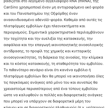
βασίζεται στο λεγόμενο αγγελιαφόρο RNA (mRNA), της
CanSino χρησιμοποιεί έναν μη αντιγραφόμενο ιικό φορέα
και του Πανεπιστημίου της Οξφόρδης έναν
ανασυνδυασμένο αδενοϊό-φορέα. Καθεμία από αυτές τις
πλατφόρμες εμβολίων έχει πλεονεκτήματα και
περιορισμούς. Σημαντικά χαρακτηριστικά περιλαμβάνουν
την ταχύτητα και την ευελιξία της κατασκευής, την
ασφάλεια και την επαγωγή ικανοποιητικής ανοσολογικής
αντίδρασης, το προφίλ της χημικής και κυτταρικής
ανοσογονικότητας, τη διάρκεια της ανοσίας, την κλίμακα
και το κόστος κατασκευής, τη σταθερότητα του εμβολίου.
Το πιθανότερο σενάριο είναι ότι κανένα εμβόλιο ή
πλατφόρμα εμβολίων δεν θα μπορεί να ικανοποιήσει όλες
τις παγκόσμιες ανάγκες από μόνο του και συνεπώς θα
χρειαστούμε περισσότερους από ένα τύπους εμβολίου
ώστε να καλυφθούν οι πολλές και διαφορετικές ανάγκες
που μπορεί να υπάρχουν σε διαφορετικά μέρη του
κόσμου και σε διαφορετικούς πληθυσμούς (π.χ. νεότερους