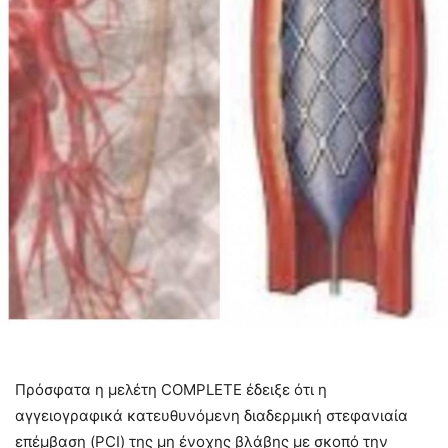
Πρόσφατα η μελέτη COMPLETE έδειξε ότι η
αγγειογραφικά κατευθυνόμενη διαδερμική στεφανιαία
επέμβαση (PCI) της μη ένοχης βλάβης με σκοπό την