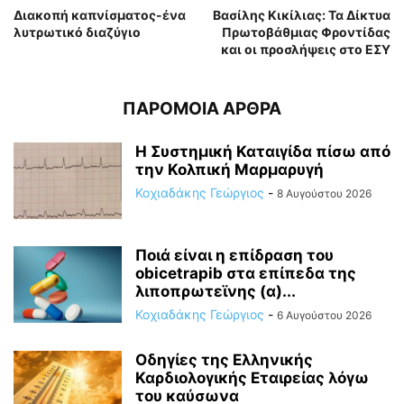
Διακοπή καπνίσματος-ένα
Βασίλης Κικίλιας: Τα Δίκτυα
λυτρωτικό διαζύγιο
Πρωτοβάθμιας Φροντίδας
και οι προσλήψεις στο ΕΣΥ
ΠΑΡΟΜΟΙΑ ΑΡΘΡΑ
Η Συστημική Καταιγίδα πίσω από
την Κολπική Μαρμαρυγή
Κοχιαδάκης Γεώργιος
-
8 Αυγούστου 2026
Ποιά είναι η επίδραση του
obicetrapib στα επίπεδα της
λιποπρωτεϊνης (α)...
Κοχιαδάκης Γεώργιος
-
6 Αυγούστου 2026
Οδηγίες της Ελληνικής
Καρδιολογικής Εταιρείας λόγω
του καύσωνα