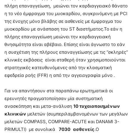
πλήρη επαναγγείωση, μειώνει τον καρδιαγγειακό θάνατο
η το νέο έμφραγμα του μυοκαρδίου, συγκρινόμενη με PCI
της ένοχης μόνο βλάβης σε ασθενείς με έμφραγμα του
μυοκαρδίου με ανάσπαση του ST διαστήματος.Το εάν η
πλήρης επαναγγείωση μειώνει την καρδιαγγειακή
θνησιμότητα είναι αβέβαιο. Επίσης είναι άγνωστο το εάν
η συσχέτιση της πλήρους επαναγγείωσης με τις ‘’σκληρές’’
κλινικές εκβάσεις είναι σταθερή όταν χρησιμοποιούνται
στρατηγικές κατευθυνόμενες από την κλασματική
εφεδρεία ροής (FFR) η από την αγγειογραφία μόνο .
Για να απαντήσουν στα παραπάνω ερωτηματικά οι
ερευνητές πραγματοποίησαν μία συστηματική
ανασκόπηση και μετα-ανάλυση
10 τυχαιοποιημένων
κλινικών
μελετών (συμπεριλαμβανομένων των μεγάλων
μελετών COMPASS, COMPARE-ACUTE και DANAMI 3-
PRIMULTI) με συνολικά
7030 ασθενείς
.O