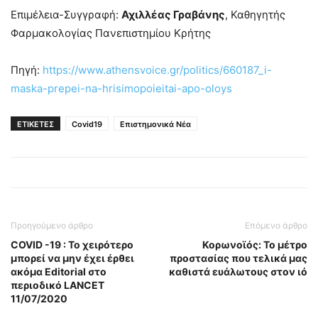
Επιμέλεια-Συγγραφή:
Αχιλλέας Γραβάνης
, Καθηγητής
Φαρμακολογίας Πανεπιστημίου Κρήτης
Πηγή:
https://www.athensvoice.gr/politics/660187_i-
maska-prepei-na-hrisimopoieitai-apo-oloys
ΕΤΙΚΕΤΕΣ
Covid19
Επιστημονικά Νέα
Προηγούμενο άρθρο
Επόμενο άρθρο
COVID -19 : Το χειρότερο
Κορωνοϊός: Το μέτρο
μπορεί να μην έχει έρθει
προστασίας που τελικά μας
ακόμα Editorial στο
καθιστά ευάλωτους στον ιό
περιοδικό LANCET
11/07/2020