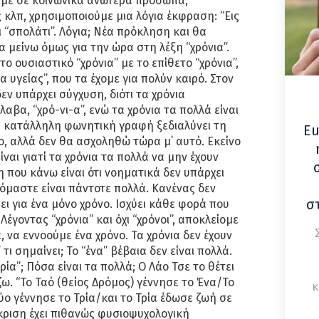
ιλάμε σε κοινωνικά ανώτερα πρόσωπα,
 κλπ, χρησιμοποιούμε μια λόγια έκφραση: “Εις
ι “σπολάτι”. Λόγια; Νέα πρόκληση και θα
μείνω όμως για την ώρα στη λέξη “χρόνια”.
το ουσιαστικό “χρόνια” με το επίθετο “χρόνια”,
υγείας”, που τα έχομε για πολύν καιρό. Στον
ν υπάρχει σύγχυση, διότι τα χρόνια
αβα, “χρό-νι-α”, ενώ τα χρόνια τα πολλά είναι
ια κατάλληλη φωνητική γραφή ξεδιαλύνει τη
Eu
, αλλά δεν θα ασχοληθώ τώρα μ΄ αυτό. Εκείνο
ναι γιατί τα χρόνια τα πολλά να μην έχουν
 που κάνω είναι ότι νοηματικά δεν υπάρχει
χόμαστε είναι πάντοτε πολλά. Κανένας δεν
σ
ει για ένα μόνο χρόνο. Ισχύει κάθε φορά που
Λέγοντας “χρόνια” και όχι “χρόνοι”, αποκλείομε
 να εννοούμε ένα χρόνο. Τα χρόνια δεν έχουν
 τι σημαίνει; Το “ένα” βέβαια δεν είναι πολλά.
τρία”; Πόσα είναι τα πολλά; Ο Λάο Τσε το θέτει
ζω. “Το Ταό (θείος Δρόμος) γέννησε το Ένα/Το
κ
ύο γέννησε το Τρία/και το Τρία έδωσε ζωή σε
κριση έχει πιθανώς φυσιοψυχολογική