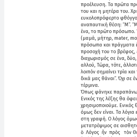
προέλευση. Τα πρώτα πρό
του και η μητέρα του. Χρη
ευκολοπρόφερτο φθόγγο, 
αναπαυτική θέση: “Μ”. “Μ
ένα, το πρώτο πρόσωπο. 
(μαμά, μήτηρ, mater, mo
πρόσωπα και πράγματα έ
προσοχή του το βρέφος, εί
διαχωρισμός σε ένα, δύο,
αλλού, Τώρα, τότε, άλλοτ
λοιπόν σημαίνει τρία και 
δικά μας θάναι”. Όχι σε έ
τέρμινα.
Όπως φάνηκε παραπάνω, κ
Ενικός της λέξης θα όφειλ
χρησιμοποιούμε. Ενικός 
όμως δεν είναι. Τα λόγι
στη γραφή. Ο λόγος όμως 
μετατρέψιμος σε αισθητό
ὁ Λόγος ἦν πρὸς τὸν Θεό