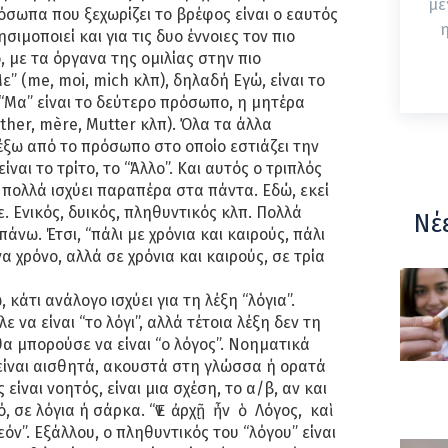
με
σωπα που ξεχωρίζει το βρέφος είναι ο εαυτός
η
σιμοποιεί και για τις δυο έννοιες τον πιο
με τα όργανα της ομιλίας στην πιο
ε” (me, moi, mich κλπ), δηλαδή Εγώ, είναι το
“Μα” είναι το δεύτερο πρόσωπο, η μητέρα
ther, mère, Mutter κλπ). Όλα τα άλλα
ξω από το πρόσωπο στο οποίο εστιάζει την
ναι το τρίτο, το “Άλλο”. Και αυτός ο τριπλός
 πολλά ισχύει παραπέρα στα πάντα. Εδώ, εκεί
ε. Ενικός, δυικός, πληθυντικός κλπ. Πολλά
Νέ
πάνω. Έτσι, “πάλι με χρόνια και καιρούς, πάλι
να χρόνο, αλλά σε χρόνια και καιρούς, σε τρία
άτι ανάλογο ισχύει για τη λέξη “λόγια”.
ε να είναι “το λόγι”, αλλά τέτοια λέξη δεν τη
θα μπορούσε να είναι “ο λόγος”. Νοηματικά
α είναι αισθητά, ακουστά στη γλώσσα ή ορατά
είναι νοητός, είναι μια σχέση, το α/β, αν και
, σε λόγια ή σάρκα. “Ἐν ἀρχῇ ἦν ὁ Λόγος, καὶ
ν”. Εξάλλου, ο πληθυντικός του “λόγου” είναι