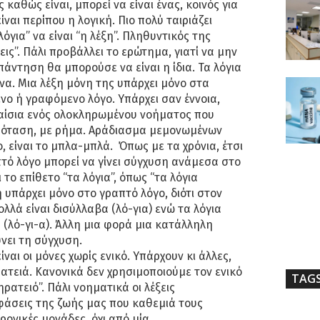
ός καθώς είναι, μπορεί να είναι ένας, κοινός για
ναι περίπου η λογική. Πιο πολύ ταιριάζει
λόγια” να είναι “η λέξη”. Πληθυντικός της
ξεις”. Πάλι προβάλλει το ερώτημα, γιατί να μην
απάντηση θα μπορούσε να είναι η ίδια. Τα λόγια
 ένα. Μια λέξη μόνη της υπάρχει μόνο στα
ενο ή γραφόμενο λόγο. Υπάρχει σαν έννοια,
λαίσια ενός ολοκληρωμένου νοήματος που
πρόταση, με ρήμα. Αράδιασμα μεμονωμένων
, είναι το μπλα-μπλά. Όπως με τα χρόνια, έτσι
πτό λόγο μπορεί να γίνει σύγχυση ανάμεσα στο
 το επίθετο “τα λόγια”, όπως “τα λόγια
 υπάρχει μόνο στο γραπτό λόγο, διότι στον
λλά είναι δισύλλαβα (λό-για) ενώ τα λόγια
 (λό-γι-α). Άλλη μια φορά μια κατάλληλη
νει τη σύγχυση.
ίναι οι μόνες χωρίς ενικό. Υπάρχουν κι άλλες,
ρατειά. Κανονικά δεν χρησιμοποιούμε τον ενικό
TAG
γηρατειό”. Πάλι νοηματικά οι λέξεις
 φάσεις της ζωής μας που καθεμιά τους
ρονικές μονάδες, όχι από μία.