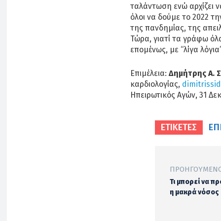
ταλάντωση ενώ αρχίζει ν
όλοι να δούμε το 2022 τ
της πανδημίας, της απει
Τώρα, γιατί τα γράφω όλα 
επομένως, με “λίγα λόγια
Επιμέλεια:
Δημήτρης Α. 
καρδιολογίας,
dimitrissi
Ηπειρωτικός Αγών, 31 Δε
ΕΠ
ΕΤΙΚΕΤΕΣ
ΠΡΟΗΓΟΎΜΕΝΟ
Τι μπορεί να π
η μακρά νόσος