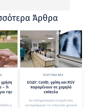
σσότερα Άρθρα
ΈΑ
ΤΕΛΕΥΤΑΊΑ ΝΈΑ
η χρήση
ΕΟΔΥ: CoViD, γρίπη και RSV
 – Τι
παραμένουν σε χαμηλά
για την
επίπεδα
Τα επιδημιολογικά στοιχεία που
Ελλάδα η
καταγράφηκαν το τελευταίο χρονικό