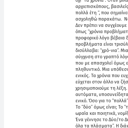
όχι “τα χρόνια”. Όταν μ
αρχιεπισκόπους, βασιλείς
πολλά έτη “, που σημαίνε
ασχοληθώ παρακάτω. Να 
Δεν πρέπει να συγχέουμε 
όπως “χρόνια προβλήματα 
προφορικό λόγο βέβαια δε
προβλήματα είναι τρισύλλ
δισύλλαβα: “χρό-νια”. Μ
σύγχυση στο γραπτό λόγο
που με απασχολεί όμως εί
πληθυντικό. Μια υπόθεση
ενικός. Τα χρόνια που ευ
εύχεται στον άλλο να ζήσ
χρησιμοποιούμε τη λέξη. 
αυτόματα, υποσυνείδητα,
ενικό. Όσο για το “πολλά”
Το “δύο” όμως είναι; Το “
ωραία και ποιητικά, νομί
Ένα γέννησε το Δύο/το Δ
όλα τα πλάσματα”. Η διά