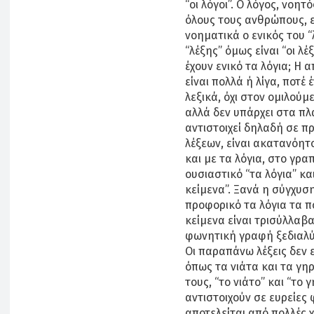
“οι λόγοι”. Ο λόγος, νοητ
όλους τους ανθρώπους, εί
νοηματικά ο ενικός του “
“λέξης” όμως είναι “οι λέ
έχουν ενικό τα λόγια; Η 
είναι πολλά ή λίγα, ποτέ
λεξικά, όχι στον ομιλούμ
αλλά δεν υπάρχει στα π
αντιστοιχεί δηλαδή σε 
λέξεων, είναι ακατανόητο
και με τα λόγια, στο γρα
ουσιαστικό “τα λόγια” και
κείμενα”. Ξανά η σύγχυση
προφορικό τα λόγια τα πο
κείμενα είναι τρισύλλαβα
φωνητική γραφή ξεδιαλύ
Οι παραπάνω λέξεις δεν ε
όπως τα νιάτα και τα γη
τους, “το νιάτο” και “το 
αντιστοιχούν σε ευρείες
αποτελείται από πολλές χ