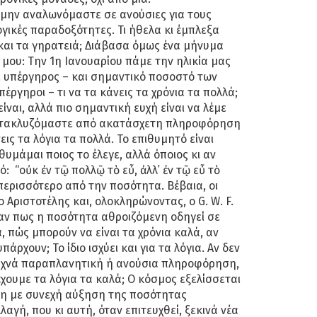
 μην αναλωνόμαστε σε ανούσιες για τους
ικές παραδοξότητες. Τι ήθελα κι έμπλεξα
και τα γηρατειά; Διάβασα όμως ένα μήνυμα
 μου: Την 1η Ιανουαρίου πάμε την ηλικία μας
αι υπέργηρος – και σημαντικό ποσοστό των
ργηροι – τι να τα κάνεις τα χρόνια τα πολλά;
ίναι, αλλά πιο σημαντική ευχή είναι να λέμε
 κατακλυζόμαστε από ακατάσχετη πληροφόρηση
εις τα λόγια τα πολλά. Το επιθυμητό είναι
 θυμάμαι ποιος το έλεγε, αλλά όποιος κι αν
: “οὐκ ἐν τῷ πολλῷ τὸ εὖ, ἀλλ᾿ ἐν τῷ εὖ τὸ
 περισσότερο από την ποσότητα. Βέβαια, οι
 Αριστοτέλης και, ολοκληρώνοντας, ο G. W. F.
εγαν πως η ποσότητα αθροιζόμενη οδηγεί σε
, πώς μπορούν να είναι τα χρόνια καλά, αν
υπάρχουν; Το ίδιο ισχύει και για τα λόγια. Αν δεν
συχνά παραπλανητική ή ανούσια πληροφόρηση,
ουμε τα λόγια τα καλά; Ο κόσμος εξελίσσεται
η με συνεχή αύξηση της ποσότητας
λαγή, που κι αυτή, όταν επιτευχθεί, ξεκινά νέα