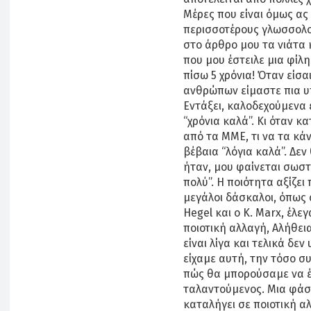
Μέρες που είναι όμως ας
περισσοτέρους γλωσσολογ
στο άρθρο μου τα νιάτα 
που μου έστειλε μια φίλη
πίσω 5 χρόνια! Όταν είσ
ανθρώπων είμαστε πια υπέ
Εντάξει, καλοδεχούμενα ε
“χρόνια καλά”. Κι όταν
από τα ΜΜΕ, τι να τα κάν
βέβαια “λόγια καλά”. Δεν
ήταν, μου φαίνεται σωστό
πολύ”. Η ποιότητα αξίζει
μεγάλοι δάσκαλοι, όπως ο
Hegel και ο K. Marx, έλ
ποιοτική αλλαγή, Αλήθεια
είναι λίγα και τελικά δεν 
είχαμε αυτή, την τόσο 
πώς θα μπορούσαμε να έχ
ταλαντούμενος. Μια φάσ
καταλήγει σε ποιοτική αλ