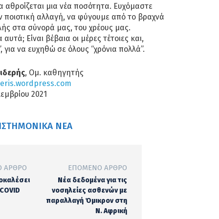
α αθροίζεται μια νέα ποσότητα. Ευχόμαστε
ην ποιοτική αλλαγή, να φύγουμε από το βραχνά
λής στα σύνορά μας, του χρέους μας.
αυτά; Είναι βέβαια οι μέρες τέτοιες και,
”, για να ευχηθώ σε όλους “χρόνια πολλά”.
Σιδερής
, Ομ. καθηγητής
deris.wordpress.com
κεμβρίου 2021
ΙΣΤΗΜΟΝΙΚΆ ΝΈΑ
 ΆΡΘΡΟ
ΕΠΌΜΕΝΟ ΆΡΘΡΟ
ροκαλέσει
Νέα δεδομένα για τις
 COVID
νοσηλείες ασθενών με
παραλλαγή Όμικρον στη
Ν. Αφρική