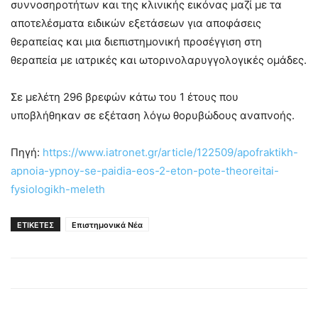
συννοσηροτήτων και της κλινικής εικόνας μαζί με τα
αποτελέσματα ειδικών εξετάσεων για αποφάσεις
θεραπείας και μια διεπιστημονική προσέγγιση στη
θεραπεία με ιατρικές και ωτορινολαρυγγολογικές ομάδες.
Σε μελέτη 296 βρεφών κάτω του 1 έτους που
υποβλήθηκαν σε εξέταση λόγω θορυβώδους αναπνοής.
Πηγή:
https://www.iatronet.gr/article/122509/apofraktikh-
apnoia-ypnoy-se-paidia-eos-2-eton-pote-theoreitai-
fysiologikh-meleth
ΕΤΙΚΕΤΕΣ
Επιστημονικά Νέα